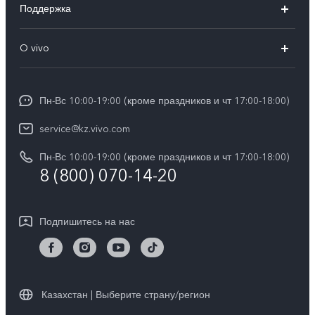
Поддержка
V40
FAQs
O vivo
V30 5G
Сервисные центры
Общая информация
V30e 5G
Funtouch OS
Пн-Вс 10:00-19:00 (кроме праздников и чт 17:00-18:00)
Пресс-центр
Y100
IMEI аутентификация
service@kz.vivo.com
Карьера в vivo
Y28
Обновление системы
Пн-Вс 10:00-19:00 (кроме праздников и чт 17:00-18:00)
Юридическая информация
Y18
8 (800) 070-14-20
Запрос хода ремонта
О нас
Y17s
Инструкции по гарантии vivo
Центр конфиденциальности vivo
Подпишитесь на нас
Y36
Стабильность
TWS 3e
Все модели
Казахстан | Выберите страну/регион