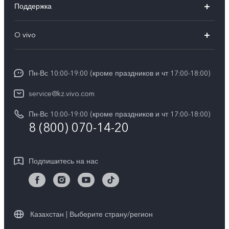
Поддержка
V40
FAQs
O vivo
V30 5G
Сервисные центры
Общая информация
V30e 5G
Funtouch OS
Пн-Вс 10:00-19:00 (кроме праздников и чт 17:00-18:00)
Пресс-центр
Y100
IMEI аутентификация
service@kz.vivo.com
Карьера в vivo
Y28
Обновление системы
Пн-Вс 10:00-19:00 (кроме праздников и чт 17:00-18:00)
Юридическая информация
Y18
8 (800) 070-14-20
Запрос хода ремонта
О нас
Y17s
Инструкции по гарантии vivo
Центр конфиденциальности vivo
Подпишитесь на нас
Y36
Стабильность
TWS 3e
Все модели
Казахстан | Выберите страну/регион