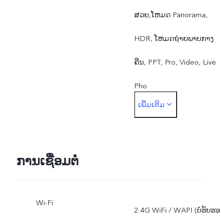
ສວຍ,ໂຫມດ Panorama,
HDR, ໂຫມດຖ່າຍພາບກາງ
ຄືນ, PPT, Pro, Video, Live
Pho
ເພີ່ມເຕີມ
ກ້ອງໜ້າ: ທົ່ວໄປ,ໂຫມດໃບໜ້
ສວຍ, HDR, ໂຫມດໜ້າຊັດຫຼັ
ເບີຣ, ໂຫມດເຊວຟີກຸ່ມG
ການເຊື່ອມຕໍ່
Wi-Fi
2.4G WiFi / WAPI (ບໍ່ຮັບຮອ