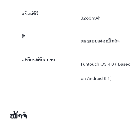
ແບັດເຕີຣີ່
3260mAh
ສີ
ທອງແລະເສລະມິກດໍາ
ລະບົບປະຕິບັດການ
Funtouch OS 4.0 ( Based
on Android 8.1)
ໜ້າຈໍ