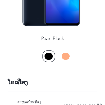
Pearl Black
ໂຕເຄື່ອງ
ຂະໜາດໂຕເຄື່ອງ