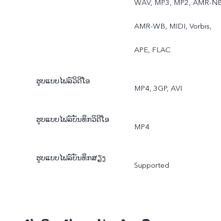
WAV, MP3, MP2, AMR-NB
AMR-WB, MIDI, Vorbis,
APE, FLAC
ຮູບແບບໄຟລ໌ວິດີໂອ
MP4, 3GP, AVI
ຮູບແບບໄຟລ໌ບັນທຶກວິດີໂອ
MP4
ຮູບແບບໄຟລ໌ບັນທຶກສຽງ
Supported