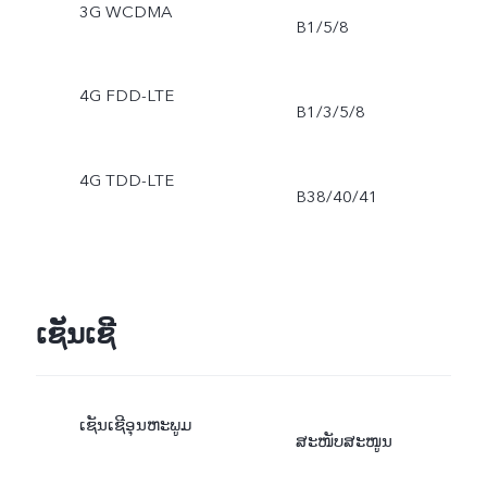
3G WCDMA
B1/5/8
4G FDD-LTE
B1/3/5/8
4G TDD-LTE
B38/40/41
ເຊັນເຊີ
ເຊັນເຊີອຸນຫະພູມ
ສະໜັບສະໜູນ