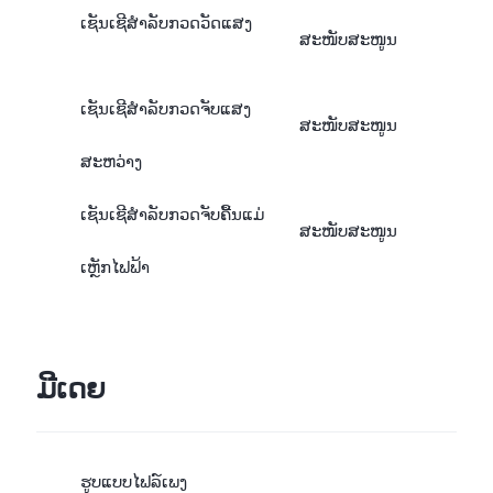
ເຊັນເຊີສຳລັບກວດວັດແສງ
ສະໜັບສະໜູນ
ເຊັນເຊີສຳລັບກວດຈັບແສງ
ສະໜັບສະໜູນ
ສະຫວ່າງ
ເຊັນເຊີສຳລັບກວດຈັບຄື້ນແມ່
ສະໜັບສະໜູນ
ເຫຼັກໄຟຟ້າ
ມີເດຍ
ຮູບແບບໄຟລ໌ເພງ