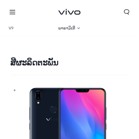
V9
ພາຣາມິເຕີ
ພາບລວມ
ສີຜະລິດຕະພັນ