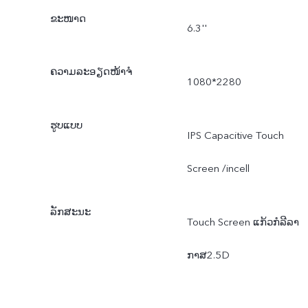
ຂະໜາດ
6.3''
ຄວາມລະອຽດໜ້າຈໍ
1080*2280
ຮູບແບບ
IPS Capacitive Touch
Screen /incell
ລັກສະນະ
Touch Screen ແກ້ວກໍລີລາ
ກາສ2.5D