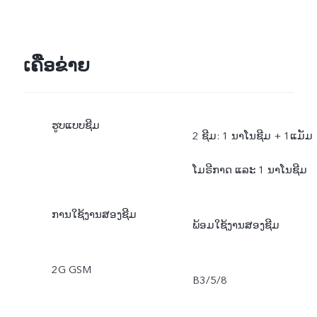
ເຄືອຂ່າຍ
ຮູບແບບຊີມ
2 ຊີມ: 1 ນາໂນຊີມ + 1ແມັມ
ໂມຣີກາດ ແລະ 1 ນາໂນຊີມ
ການໃຊ້ງານສອງຊີມ
ພ້ອມໃຊ້ງານສອງຊີມ
2G GSM
B3/5/8