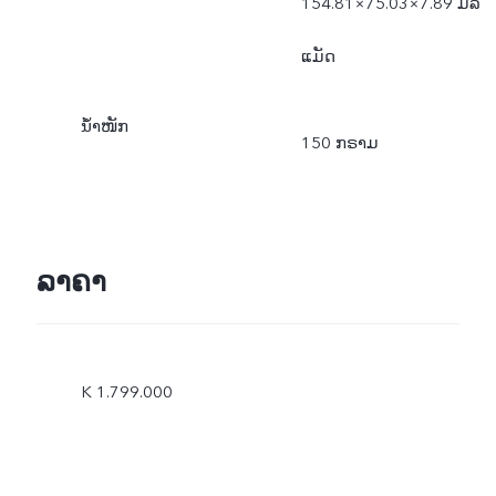
154.81×75.03×7.89 ມິລີ
ແມັດ
ນ້ຳໜັກ
150 ກຣາມ
ລາຄາ
K 1.799.000