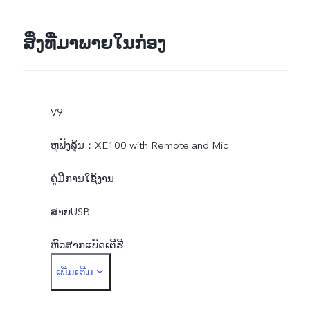
ສິ່ງທີ່ມາພາຍໃນກ່ອງ
V9
ຫູຟັງລຸ້ນ：XE100 with Remote and Mic
ຄູ່ມືການໃຊ້ງານ
ສາຍUSB
ຫົວສາກແບັດເຕີຮີ
ເພີ່ມເຕີມ
ເຂັມຈີ້ມຊີມSIM