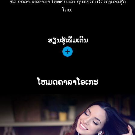
ໂຫມດຄາລາໂອເກະ