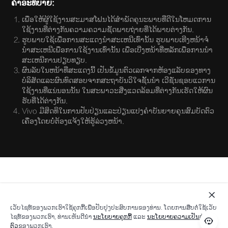
ໃຊ້ງານທີ່ແນ່ນອນນັ້ນ ໃນສະພາວະສີ່ງແວດລ້ອມທີ່ຕ່າງກັນເຮັດໃຫ້ຜົນ
ຮັບທີ່ໄດ້ຕ່າງກັນ.
Vivo ມີສິດທິໃນການປັບປ່ຽນແລະປ່ຽນແປງຄຳບັນຍາຍຄຸນສົມບັດຕົວ
ເຄື່ອງໂດຍບໍ່ຕ້ອງແຈ້ງໃຫ້ຮູ້ລ່ວງຫນ້າ.
ເວັບ​ໄຊ​ທ໌​ຂອງ​ພວກ​ເຮົາ​ໃຊ້​ຄຸກ​ກີ້​ເພື່ອ​ປັບ​ປຸງ​ປະ​ສົບ​ການ​ຂອງ​ທ່ານ. ໂດຍ​ການ​ສືບ​ຕໍ່​ໃຊ້​ເວັບ​
ໄຊ​ທ໌​ຂອງ​ພວກ​ເຮົາ, ທ່ານ​ເຫັນ​ດີ​ນຳ
​ນະ​ໂຍ​ບາຍ​ຄຸກ​ກີ້
​ແລະ
ນະ​ໂຍ​ບາຍ​ຄວາມ​ເປັນ​ສ່ວນ​
ຕົວ
​ຂອງ​ພວກ​ເຮົາ.