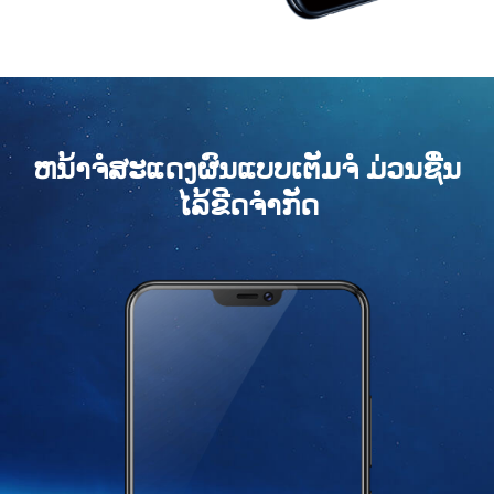
ຫນ້າຈໍສະແດງຜົນແບບເຕັມຈໍ ມ່ວນຊື່ນ
ໄລ້ຂີດຈຳກັດ