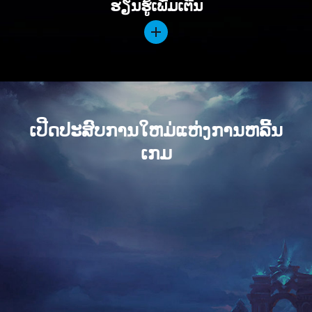
ເປີດປະສົບການໃຫມ່ແຫ່ງການຫລີ້ນ
ເກມ