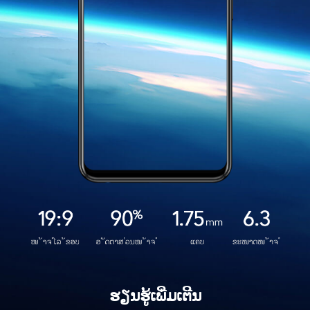
ຮຽນຮູ້ເພີ່ມເຕີນ