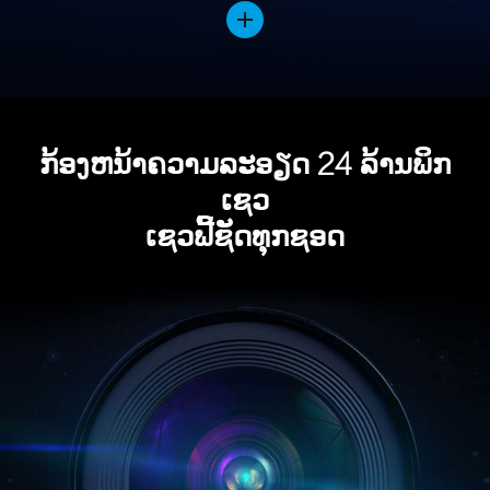
ກ້ອງຫນ້າຄວາມລະອຽດ 24 ລ້ານພິກ
ເຊວ
ເຊວຟີ້ຊັດທຸກຊອດ