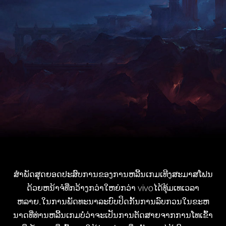
ສຳພັດສຸດຍອດປະສົບການຂອງການຫລີ້ນເກມເທີງສະມາສໂຟນ
ດ້ວຍຫນ້າຈໍທີ່ກວ້າງກວ່າໃຫຍ່ກວ່າ vivoໄດ້ທຸ້ມເທເວລາ
ຫລາຍ.ໃນການພັດທະນາລະບົບປິດກັ້ນການລົບກວນໃນຂະຫ
ນາດທີ່ທ່ານຫລີ້ນເກມບໍ່ວ່າຈະເປັນການຕັດສາຍຈາກການໂທເຂົ້າ
ຫລື ຂໍ້ຄວາມທີ່ເຂົ້າມາ ໃຫ້ທ່ານມ່ວນຊື່ນກັບເກມໄດ້ເຖີງເຂດສຸດ
ໂດຍ.
ຮຽນຮູ້ເພີ່ມເຕີນ