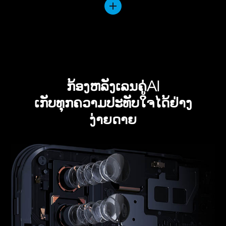
ກ້ອງຫລັງເລນຄູ່AI
ເກັບທຸກຄວາມປະທັບໃຈໄດ້ຢ່າງ
ງ່າຍດາຍ