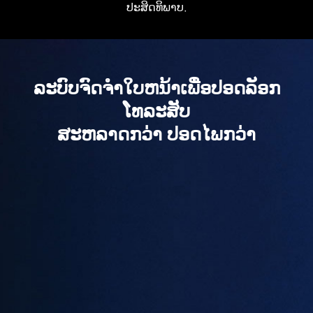
ປະສິດທິພາບ.
ລະບົບຈົດຈຳໃບຫນ້າເພື່ອປອດລັອກ
ໂທລະສັບ
ສະຫລາດກວ່າ ປອດໄພກວ່າ