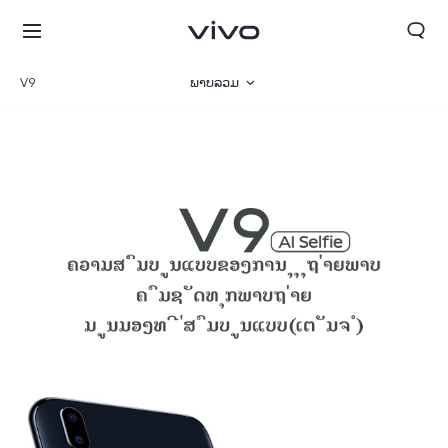
V9
ພາບລວມ
ພາຣາມິເຕີ