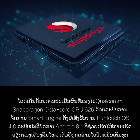
ໂດດເດັ່ນດ້ວຍການປະເມີນຜົນທີ່ແຮງໄວQualcomm
Snapdragon Octa-core CPU 626 ດ້ວຍລະບົບການ
ຈັດການ Smart Engine ຕັ້ງຢູ່ເທີ່ງພື້ນຖານ Funtouch OS
4.0 ລະບົບປະຕິບັດການAndroid 8.1 ທີ່ຊ່ວຍເຮັດໃຫ້ການເຮັດ
ວຽກຂອງເຄື່ອງລື່ນໄຫລ ເຕັມທີ່ທຸກຄວ່າມໄວອັດແນ້ນເຕັມທຸກ