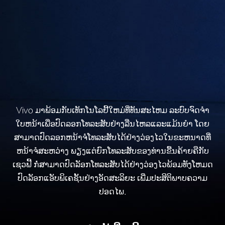
Vivo ມາພ້ອມກັບເທັກໂນໂລຢີ້ໃຫມ່ທີ່ທັນສະໄຫມ ລະບົບຈົດຈຳ
ໃບຫນ້າເພື່ອປົດລອກໂທລະສັບຢ່າງລື່ນໄຫລແລະແມ້ນຍຳ ໂດຍ
ສາມາດປົດລອກຫນ້າຈໍໂທລະສັບໄດ້ຢ່າງວ່ອງໄວໃນຂະຫນາດທີ່
ຫນ້າຈໍສະຫວ່າງ ພຽງແຕ່ຍົກໂທລະສັບຂອງທ່ານຂື້ນຄ້າຍຄືກັບ
ເຊວຟີ້ ກໍ່ສາມາດປົດລັອກໂທລະສັບໄດ້ຢ່າງວ່ອງໄວພ້ອມທັງໂຫມດ
ປົດລັອກແອັບພິເຄຊັ້ນຢ່າງອັດສະລິຍະ ເພີ່ມປະສິຕິພາບຄວາມ
ປອດໄພ.
ຮຽນຮູ້ເພີ່ມເຕີນ