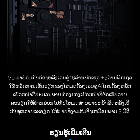
V9 ມາພ້ອມກັບກ້ອງຫລັງເລນຄູ່16ລ້ານພິກເຊວ +5ລ້ານພິກເຊວ
ໃຊ້ຫລັກການເຮັດວຽກຂອງໂຫມດກ້ອງເລນຄູ່AIໂດຍກ້ອງຫລັກ
ເຮັດຫນ້າທີ່ປະມວນພາບ ກ້ອງຮອງເຮັດຫນ້າທີ່ຈັດເກັບລາຍ
ລະອຽດໃຫ້ທ່ານມ່ວນໄປກັບໂຫມດທ່ານພາບຫນ້າຊັດຫລັງເບີ
ເກັບທຸກລາຍລະອຽດ ໃຫ້ພາບທີ່ງາມສົມຈີງເຫມືອນພາບ 3 ມິຕິ.
ຮຽນຮູ້ເພີ່ມເຕີນ