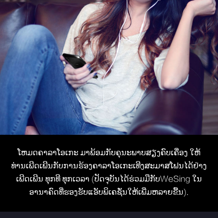
ໂຫມດຄາລາໂອເກະ ມາພ້ອມກັບຄຸນະພາບສຽງຄົບເຄື່ອງ ໃຫ້
ທ່ານເພີດເພີນກັບການຮ້ອງຄາລາໂອເກະເທີງສະມາສໂຟນໄດ້ຢ່າງ
ເພີດເພີນ ທຸກທີ ທຸກເວລາ (ປັດຈຸບັນໄດ້ຮ່ວມມືກັບWeSing ໃນ
ອານາຄົດທີ່ຮອງຮັບແອັບພິເຄຊັ່ນໃຫ້ເພີ່ມຫລາຍຂື້ນ).