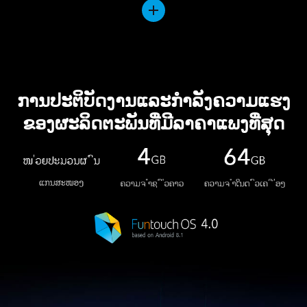
ການປະຕິບັດງານແລະກຳລັງຄວາມແຮງ
ຂອງຜະລິດຕະພັນທີ່ມີລາຄາແພງທີ່ສຸດ