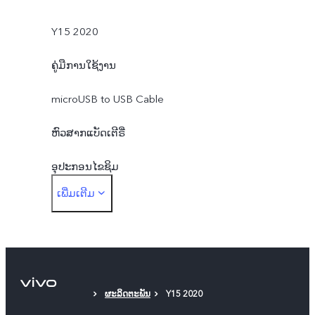
Y15 2020
ຄູ່ມືການໃຊ້ງານ
microUSB to USB Cable
ຫົວສາກແບັດເຕີຣີ່
ອຸປະກອນໄຂຊິມ
ເພີ່ມເຕີມ
ເຄສໂທລະສັບ
ຟິມກັນຮອຍ
ຜະລິດຕະພັນ
Y15 2020