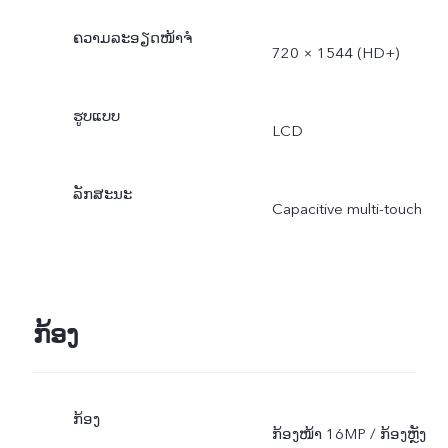
ຄວາມລະອຽດໜ້າຈໍ
720 × 1544 (HD+)
ຮູບແບບ
LCD
ລັກສະນະ
Capacitive multi-touch
ກ້ອງ
ກ້ອງ
ກ້ອງໜ້າ 16MP / ກ້ອງຫຼັງ