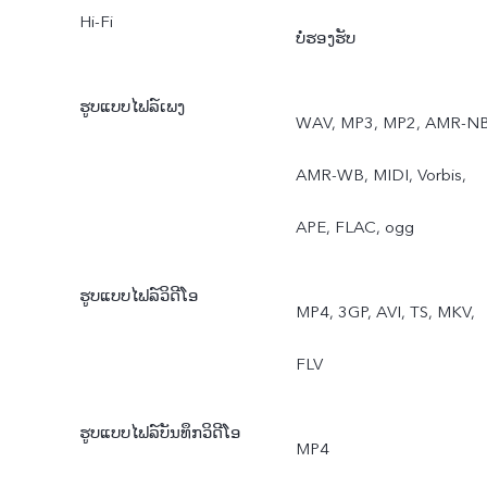
Hi-Fi
ບໍ່ຮອງຮັບ
ຮູບແບບໄຟລ໌ເພງ
WAV, MP3, MP2, AMR-NB
AMR-WB, MIDI, Vorbis,
APE, FLAC, ogg
ຮູບແບບໄຟລ໌ວິດີໂອ
MP4, 3GP, AVI, TS, MKV,
FLV
ຮູບແບບໄຟລ໌ບັນທຶກວິດີໂອ
MP4