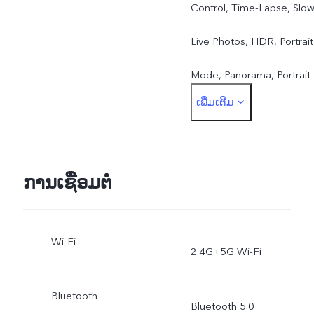
Control, Time-Lapse, Slow
Live Photos, HDR, Portrait
Mode, Panorama, Portrait
ເພີ່ມເຕີມ
Bokeh(single front
camera), Watermark, AI
Face Beauty, Camera
ການເຊື່ອມຕໍ່
Filter, Super Wide-Angle
Wi-Fi
Camera
2.4G+5G Wi-Fi
Bluetooth
Bluetooth 5.0