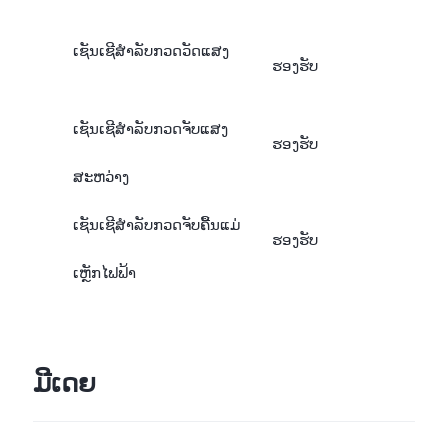
ເຊັນເຊີສຳລັບກວດວັດແສງ
ຮອງຮັບ
ເຊັນເຊີສຳລັບກວດຈັບແສງ
ຮອງຮັບ
ສະຫວ່າງ
ເຊັນເຊີສຳລັບກວດຈັບຄື້ນແມ່
ຮອງຮັບ
ເຫຼັກໄຟຟ້າ
ມີເດຍ