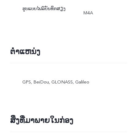
ຮູບແບບໄຟລ໌ບັນທຶກສຽງ
M4A
ຕຳແຫນ່ງ
GPS, BeiDou, GLONASS, Galileo
ສິ່ງທີ່ມາພາຍໃນກ່ອງ