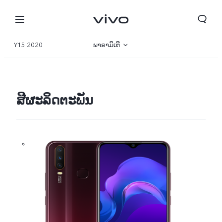
Y15 2020
ພາຣາມິເຕີ
ພາບລວມ
ສີຜະລິດຕະພັນ
ປະເທດລາວ | ເລືອກປະເທດ/ພາກພື້ນ