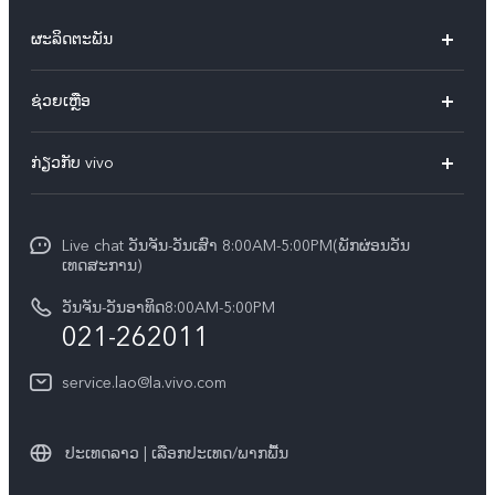
ຜະລິດຕະພັນ
X60 Pro
ຊ່ວຍເຫຼືອ
ທຸກໂມເດວ
FAQs
ກ່ຽວກັບ vivo
ສູນບໍລິການ
ກ່ຽວ​ກັບ​ພວກ​ເຮົາ
Funtouch OS
Live chat ວັນຈັນ-ວັນເສົາ 8:00AM-5:00PM(ພັກຜ່ອນວັນ
ແຈ້ງ​ການ​ທາງ​ກົດ​ໝາຍ
ເທດສະການ)
ການພິສູດຢືນຢັນ IMEI
ສູນຄວາມເປັນສ່ວນຕົວ vivo
ວັນຈັນ-ວັນອາທິດ8:00AM-5:00PM
ກວດສອບລາຄາອຸປະກອນເສີມ
021-262011
ຄວາມຍືນຍົງ
ການອັບເດດລະບົບ
service.lao@la.vivo.com
คำแนะนำเกี่ยวกับบัตรรับประกันของ vivo
ປະເທດລາວ | ເລືອກປະເທດ/ພາກພື້ນ