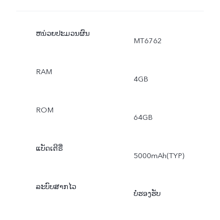
ຫນ່ວຍປະມວນຜົນ
MT6762
RAM
4GB
ROM
64GB
ແບັດເຕີຣີ່
5000mAh(TYP)
ລະບົບສາກໄວ
ບໍ່ຮອງຮັບ