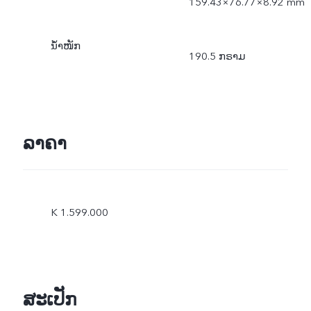
159.43×76.77×8.92 mm
ນ້ຳໜັກ
190.5 ກຣາມ
ລາຄາ
K 1.599.000
ສະເປັກ