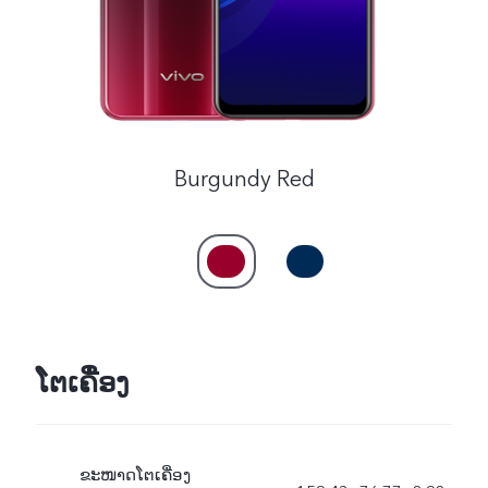
Burgundy Red
ໂຕເຄື່ອງ
ຂະໜາດໂຕເຄື່ອງ