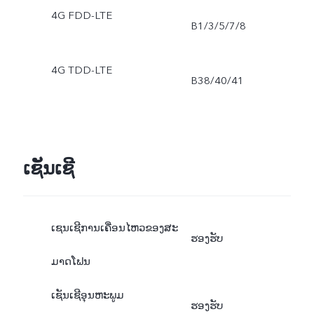
4G FDD-LTE
B1/3/5/7/8
4G TDD-LTE
B38/40/41
ເຊັນເຊີ
ເຊນເຊີການເຄື່ອນໄຫວຂອງສະ
ຮອງຮັບ
ມາດໂຟນ
ເຊັນເຊີອຸນຫະພູມ
ຮອງຮັບ