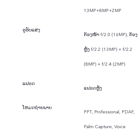
13MP+8MP+2MP
ຮູຮັບແສງ
ກ້ອງໜ້າ f/2.0 (16MP), ກ້ອງ
ຫຼັງ f/2.2 (13MP) + f/2.2
(8MP) + f/2.4 (2MP)
ແຟຣດ
ແຟຣດຫຼັງ
ໂຫມດຖ່າຍພາບ
PPT, Professional, PDAF,
Palm Capture, Voice