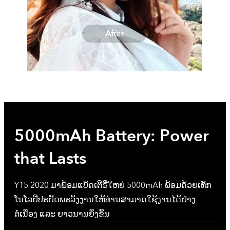
After
5000mAh Battery: Power
that Lasts
Y15 2020 ມາພ້ອມແບັດເຕີຣີ່ໃຫຍ່ 5000mAh ພ້ອມດ້ວຍເທັກ
ໂນໂລຢີ່ປະຢັດພະລັງງານໃຫ້ທ່ານສາມາດໃຊ້ງານໄດ້ຢ່າງ
ຕໍ່ເນື່ອງ ແລະ ຍາວນານຍິ່ງຂຶ້ນ