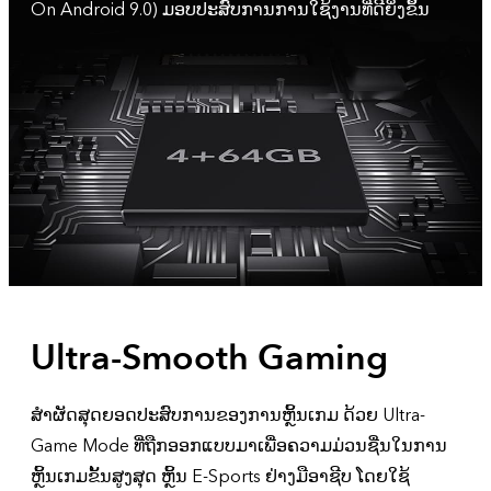
On Android 9.0) ມອບປະສົບການການໃຊ້ງານທີ່ດີຍິ່ງຂຶ້ນ
Ultra-Smooth Gaming
ສຳຜັດສຸດຍອດປະສົບການຂອງການຫຼິ້ນເກມ ດ້ວຍ Ultra-
Game Mode ທີ່ຖືກອອກແບບມາເພື່ອຄວາມມ່ວນຊື່ນໃນການ
ຫຼິ້ນເກມຂັ້ນສູງສຸດ ຫຼິ້ນ E-Sports ຢ່າງມືອາຊີບ ໂດຍໃຊ້