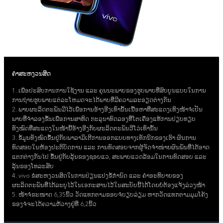
ຄຳສະຫງວນສິດ
1. ເພື່ອປະສົບການການໃຊ້ງານ ແລະ ຄຸນນະພາບຂອງຮູບພາບທີ່ສົບບູນແບບໃນການ
ການຖ່າຍຮູບພາບແຕ່ລະໂຫມດຈະໄດ້ພາບທີ່ມີຄວາມລະອຽດຕ່າງກັນ
2. ພາບຜະລິດຕະພັນມີໄວ້ເພື່ອການອ້າງອີງເທົ່ານັ້ນເນື້ອຫາທີ່ສະແດງເທິງໜ້າຈໍເປັນ
ພາບທີ່ຈຳລອງຂຶ້ນເພື່ອການສາທິດ ກະລຸນາທົດລອງທີ່ໂຕເຄື່ອງແທ້ການປຽບທຽບ
ທັງໝົດທີ່ສະແດງໃນໜ້ານີ້ອ້າງອີງກັບຜະລິດຕະພັນວີໂວ່ເທົ່ານັ້ນ
3. ຂໍ້ມູນທັງໝົດຂຶ້ນຢູ່ກັບພາລາມິເຕີການອອກແບບທາງເທັກນິກຂອງເຮົາ ຜົນການ
ທົດສອບໃນຫ້ອງປະຕິບັດການ ແລະ ການທົດສອບຈາກຜູ້ຈັດຈຳໜ່າຍຜົນພັນທີ່ໄດ້ອາດ
ແຕກຕ່າງກັນໄປ ຂຶ້ນຢູ່ກັບລຸ້ນຂອງຊອບແວ, ສະພາບແວດລ້ອມໃນການທົດສອບ ແລະ
ລຸ້ນຂອງໂທລະສັບ
4. vivo ຂໍສະຫງວນສິດໃນການປ່ຽນແປງຂໍ້ກຳນົດ ແລະ ຄຳອະທິບາຍຂອງ
ຜະລິດຕະພັນທີ່ໄດ້ລະບຸໄວ້ໃນເອກະສານໄວ້ໃນສະບັບນີ້ໄດ້ໂດຍບໍ່ຕ້ອງແຈ້ງລ່ວງໜ້າ
5. ໜ້າຈໍຂະໜາດ 6,35ນິ້ວ ວັດແທກຕາມຂອບຈໍບຽບລ່ຽມ ຫາກວັດແທກຕາມມຸມໂຄ້ງ
ຂອງຈໍຈະໄດ້ຄວາມກ້ວາງຢູ່ທີ່ 6,2ນິ້ວ