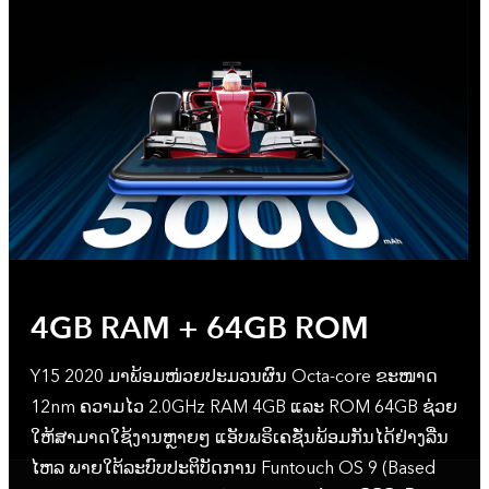
4GB RAM + 64GB ROM
Y15 2020 ມາພ້ອມໜ່ວຍປະມວນຜົນ Octa-core ຂະໜາດ
12nm ຄວາມໄວ 2.0GHz RAM 4GB ແລະ ROM 64GB ຊ່ວຍ
ໃຫ້ສາມາດໃຊ້ງານຫຼາຍໆ ແອັບພຣິເຄຊັ່ນພ້ອມກັນໄດ້ຢ່າງລື່ນ
ໄຫລ ພາຍໃຕ້ລະບົບປະຕິບັດການ Funtouch OS 9 (Based