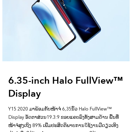
6.35-inch Halo FullView™
Display
Y15 2020 ມາພ້ອມກັບໜ້າຈໍ 6,35ນິ້ວ Halo FullView™
Display ອັດຕາສ່ວນ19.3:9 ຂອບແຄບລົງທັງສາມດ້ານ ພື້ນທີ່
ໜ້າຈໍສູງເຖິງ 89% ເພີ່ມປະສິດຕິພາບການໃຊ້ງານມືດຽວເທິງ