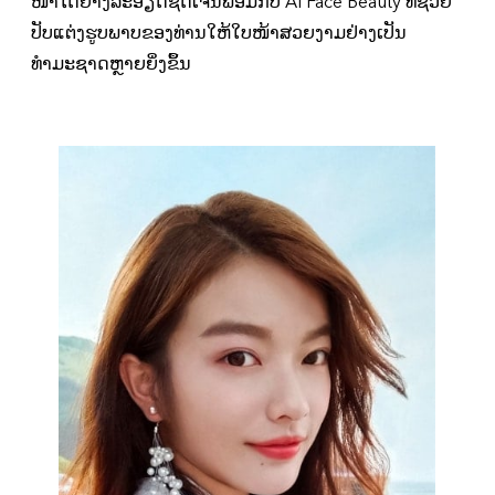
ໜ້າໄດ້ຢ່າງລະອຽດຊັດເຈນພ້ອມກັບ AI Face Beauty ທີ່ຊ່ວຍ
ປັບແຕ່ງຮູບພາບຂອງທ່ານໃຫ້ໃບໜ້າສວຍງາມຢ່າງເປັນ
ທຳມະຊາດຫຼາຍຍິ່ງຂຶ້ນ