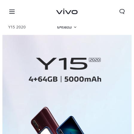
Y15 2020
ພາບລວມ
ພາຣາມິເຕີ
ປະເທດລາວ | ເລືອກປະເທດ/ພາກພື້ນ