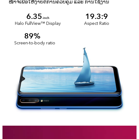
ໜ້າຈໍເພື່ອໃຫ້ງ່າຍຕໍ່ການຄວບຄຸມ ແລະ ການໃຊ້ງານ
6.35
19.3:9
-inch
Halo FullView™ Display
Aspect Ratio
89%
Screen-to-body ratio