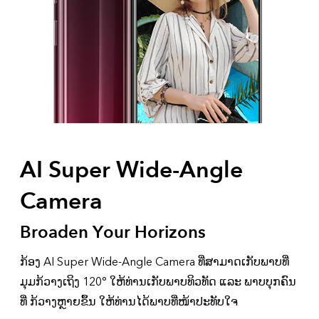
AI Super Wide-Angle
Camera
Broaden Your Horizons
ກ້ອງ AI Super Wide-Angle Camera ທີ່ສາມາດເກັບພາບທີ່
ມຸມກ້ວາງເຖິງ 120° ໃຫ້ທ່ານເກັບພາບທິວທັດ ແລະ ພາບບຸກຄົນ
ທີ່ ກ້ວາງຫຼາຍຂຶ້ນ ໃຫ້ທ່ານໄດ້ພາບທີ່ໜ້າປະທັບໃຈ