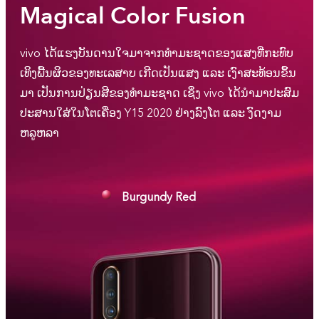
Magical Color Fusion
vivo ໄດ້ແຮງບັນດານໃຈມາຈາກທຳມະຊາດຂອງແສງທີ່ກະທົບ
ເທິງພື້ນຜິວຂອງທະເລສາບ ເກີດເປັນແສງ ແລະ ເງົາສະທ້ອນຂຶ້ນ
ມາ ເປັນການປ່ຽນສີຂອງທຳມະຊາດ ເຊິ່ງ vivo ໄດ້ນໍາມາປະສົມ
ປະສານໃສ່ໃນໂຕເຄື່ອງ Y15 2020 ຢ່າງລົງໂຕ ແລະ ງົດງາມ
ຫລູຫລາ
Burgundy Red
Phantom Black