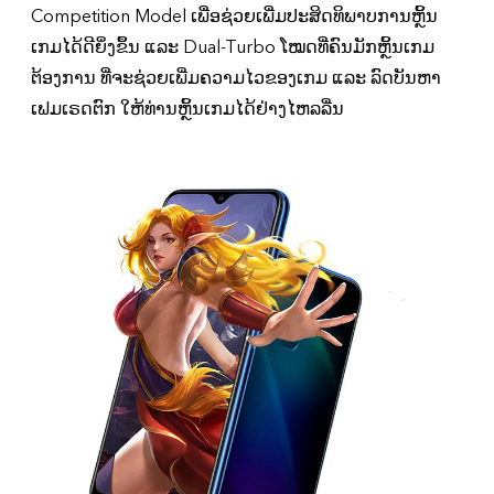
Competition Model ເພື່ອຊ່ວຍເພີ່ມປະສິດທິພາບການຫຼິ້ນ
ເກມໄດ້ດີຍິ່ງຂຶ້ນ ແລະ Dual-Turbo ໂໝດທີ່ຄົນມັກຫຼິ້ນເກມ
ຕ້ອງການ ທີ່ຈະຊ່ວຍເພີ່ມຄວາມໄວຂອງເກມ ແລະ ລົດບັນຫາ
ເຟມເຣດຕົກ ໃຫ້ທ່ານຫຼິ້ນເກມໄດ້ຢ່າງໄຫລລື່ນ