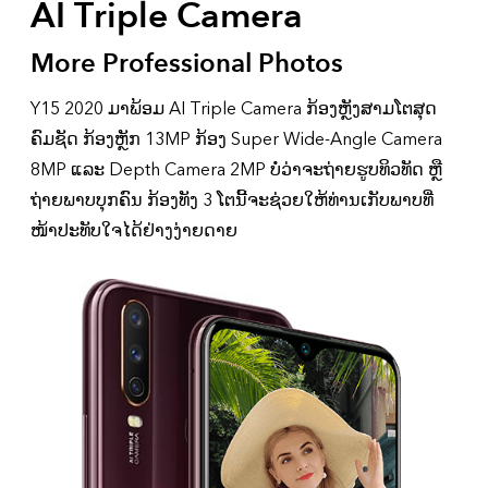
AI Triple Camera
More Professional Photos
Y15 2020 ມາພ້ອມ AI Triple Camera ກ້ອງຫຼັງສາມໂຕສຸດ
ຄົມຊັດ ກ້ອງຫຼັກ 13MP ກ້ອງ Super Wide-Angle Camera
8MP ແລະ Depth Camera 2MP ບໍ່ວ່າຈະຖ່າຍຮູບທິວທັດ ຫຼື
ຖ່າຍພາບບຸກຄົນ ກ້ອງທັງ 3 ໂຕນີ້ຈະຊ່ວຍໃຫ້ທ່ານເກັບພາບທີ່
ໜ້າປະທັບໃຈໄດ້ຢ່າງງ່າຍດາຍ