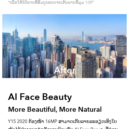
*ເພື່ອໃຫ້ໄດ້ພາບທີ່ສົມບູນແບບຈະເກັບພາບທີ່ມຸມ 108°
After
AI Face Beauty
More Beautiful, More Natural
Y15 2020 ກ້ອງໜ້າ 16MP ສາມາດເກັບລາຍລະອຽດເທິງໃບ