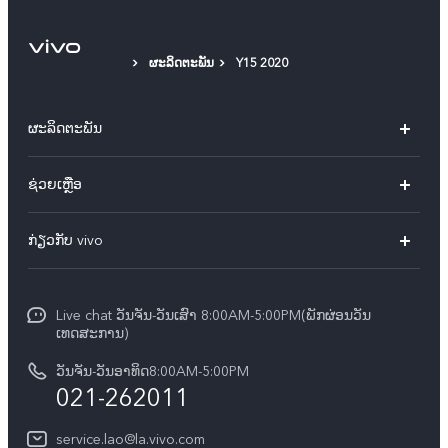
ຜະລິດຕະພັນ
Y15 2020
ຜະລິດຕະພັນ
X60 Pro
ຊ່ວຍເຫຼືອ
ທຸກໂມເດວ
FAQs
ກ່ຽວກັບ vivo
ສູນບໍລິການ
ກ່ຽວ​ກັບ​ພວກ​ເຮົາ
Funtouch OS
Live chat ວັນຈັນ-ວັນເສົາ 8:00AM-5:00PM(ພັກຜ່ອນວັນ
ແຈ້ງ​ການ​ທາງ​ກົດ​ໝາຍ
ເທດສະການ)
ການພິສູດຢືນຢັນ IMEI
ສູນຄວາມເປັນສ່ວນຕົວ vivo
ວັນຈັນ-ວັນອາທິດ8:00AM-5:00PM
ກວດສອບລາຄາອຸປະກອນເສີມ
021-262011
ຄວາມຍືນຍົງ
ການອັບເດດລະບົບ
service.lao@la.vivo.com