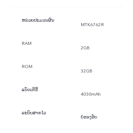
ຫນ່ວຍປະມວນຜົນ
MTK6762R
RAM
2GB
ROM
32GB
ແບັດເຕີຣີ່
4030mAh
ລະບົບສາກໄວ
ບໍ່ຮອງຮັບ