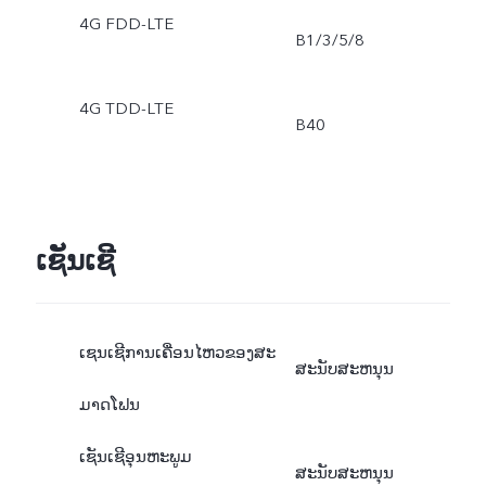
4G FDD-LTE
B1/3/5/8
4G TDD-LTE
B40
ເຊັນເຊີ
ເຊນເຊີການເຄື່ອນໄຫວຂອງສະ
ສະນັບສະຫນຸນ
ມາດໂຟນ
ເຊັນເຊີອຸນຫະພູມ
ສະນັບສະຫນຸນ