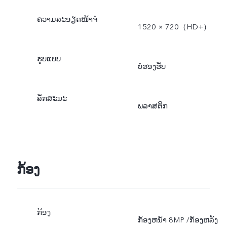
ຄວາມລະອຽດໜ້າຈໍ
1520 × 720（HD+）
ຮູບແບບ
ບໍ່ຮອງຮັບ
ລັກສະນະ
ພລາສຕິກ
ກ້ອງ
ກ້ອງ
ກ້ອງຫນ້າ 8MP /ກ້ອງຫລັງ