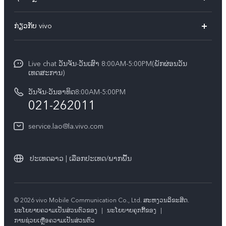
ທຸກໂມເດວ
FAQs
ກ່ຽວກັບ vivo
ສູນບໍລິການ
ກ່ຽວ​ກັບ​ພວກ​ເຮົາ
Funtouch OS
Live chat ວັນຈັນ-ວັນເສົາ 8:00AM-5:00PM(ພັກຜ່ອນວັນ
ແຈ້ງ​ການ​ທາງ​ກົດ​ໝາຍ
ເທດສະການ)
ການພິສູດຢືນຢັນ IMEI
ສູນຄວາມເປັນສ່ວນຕົວ vivo
ວັນຈັນ-ວັນອາທິດ8:00AM-5:00PM
ກວດສອບລາຄາອຸປະກອນເສີມ
021-262011
ຄວາມຍືນຍົງ
ການອັບເດດລະບົບ
service.lao@la.vivo.com
คำแนะนำเกี่ยวกับบัตรรับประกันของ vivo
ປະເທດລາວ | ເລືອກປະເທດ/ພາກພື້ນ
© 2026 vivo Mobile Communication Co., Ltd. ສະຫງວນ​ລິ​ຂະ​ສິດ.
​ນະ​ໂຍ​ບາຍ​ຄວາມ​ເປັນ​ສ່ວນ​ຕົວ​ຂອງ
|
ນະໂຍບາຍຄຸກກີ້ຂອງ
|
ການຊ່ວຍເຫຼືອຄວາມເປັນສ່ວນຕົວ