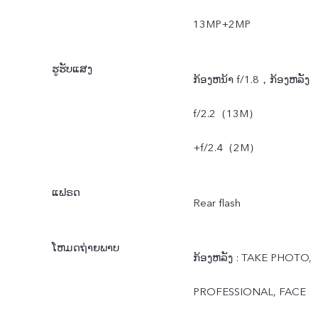
13MP+2MP
ຮູຮັບແສງ
ກ້ອງຫນ້າ f/1.8，ກ້ອງຫລັງ
f/2.2（13M）
+f/2.4（2M）
ແຟຣດ
Rear flash
ໂຫມດຖ່າຍພາບ
ກ້ອງຫລັງ : TAKE PHOTO,
PROFESSIONAL, FACE