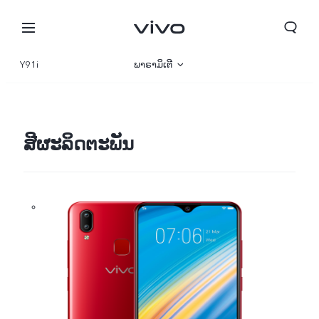
Y91i
ພາຣາມິເຕີ
ພາບລວມ
ສີຜະລິດຕະພັນ
ປະເທດລາວ | ເລືອກປະເທດ/ພາກພື້ນ