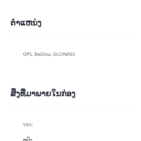
ຕຳແຫນ່ງ
GPS, BeiDou, GLONASS
ສິ່ງທີ່ມາພາຍໃນກ່ອງ
Y91i
ຫູຟັງ