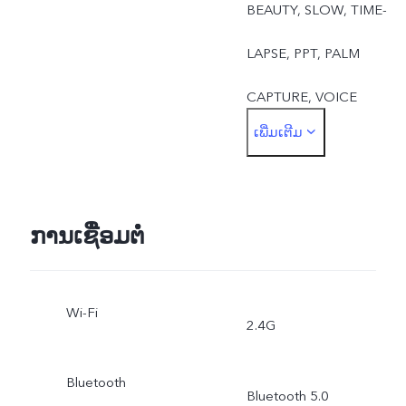
BEAUTY, SLOW, TIME-
LAPSE, PPT, PALM
CAPTURE, VOICE
ເພີ່ມເຕີມ
CONTROL, PORTRAIT
MODE
ກ້ອງຫນ້າ : TAKE PHOTO,
ການເຊື່ອມຕໍ່
FACE BEAUTY, PALM
Wi-Fi
CAPTURE, VOICE
2.4G
CONTROL
Bluetooth
Bluetooth 5.0