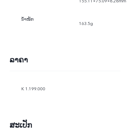
155.11×75.09×8.28mm
ນ້ຳໜັກ
163.5g
ລາຄາ
K 1.199.000
ສະເປັກ