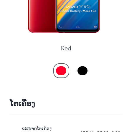
Red
ໂຕເຄື່ອງ
ຂະໜາດໂຕເຄື່ອງ