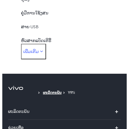
ຄູູ່ມືການໃຊ້ງສນ
ສາຍ USB
ຫົວສາກແບັດເຕີຣີ້
ເພີ່ມເຕີມ
ເຂັມຈິ້ມຊິມ
ເຄສໂທລະສັບ
ຟິມກັນຮອຍ
ຜະລິດຕະພັນ
Y91i
ຜະລິດຕະພັນ
X60 Pro
ຊ່ວຍເຫຼືອ