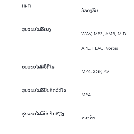
Hi-Fi
ບໍ່ຮອງຮັບ
ຮູບແບບໄຟລ໌ເພງ
WAV, MP3, AMR, MIDI,
APE, FLAC, Vorbis
ຮູບແບບໄຟລ໌ວິດີໂອ
MP4, 3GP, AV
ຮູບແບບໄຟລ໌ບັນທຶກວິດີໂອ
MP4
ຮູບແບບໄຟລ໌ບັນທຶກສຽງ
ຮອງຮັບ