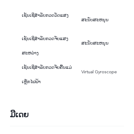
ເຊັນເຊີສຳລັບກວດວັດແສງ
ສະນັບສະຫນຸນ
ເຊັນເຊີສຳລັບກວດຈັບແສງ
ສະນັບສະຫນຸນ
ສະຫວ່າງ
ເຊັນເຊີສຳລັບກວດຈັບຄື້ນແມ່
Virtual Gyroscope
ເຫຼັກໄຟຟ້າ
ມີເດຍ