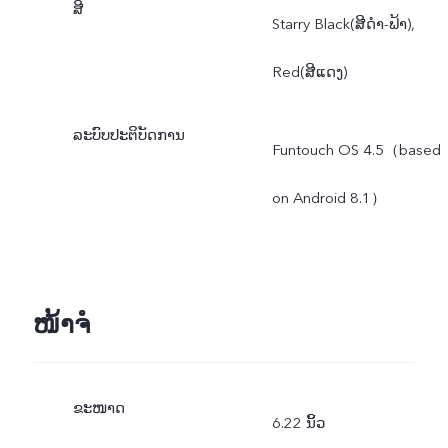
ສີ
Starry Black(ສີດໍາ-ຟ້າ),
Red(ສີແດງ)
ລະບົບປະຕິບັດການ
Funtouch OS 4.5（based
on Android 8.1）
ໜ້າຈໍ
ຂະໜາດ
6.22 ນິ້ວ