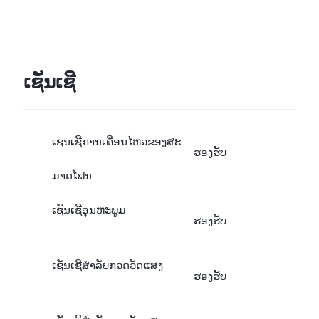
ເຊັນເຊີ
ເຊນເຊີການເຄື່ອນໄຫວຂອງສະ
ຮອງຮັບ
ມາດໂຟນ
ເຊັນເຊີອຸນຫະພູມ
ຮອງຮັບ
ເຊັນເຊີສຳລັບກວດວັດແສງ
ຮອງຮັບ