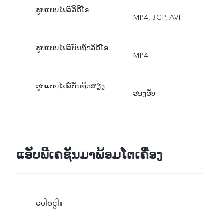
ຮູບແບບໄຟລ໌ວິດີໂອ
MP4, 3GP, AVI
ຮູບແບບໄຟລ໌ບັນທຶກວິດີໂອ
MP4
ຮູບແບບໄຟລ໌ບັນທຶກສຽງ
ຮອງຮັບ
ແອັບພີເຄຊັນມາພ້ອມໂຕເຄື່ອງ
မပါဝင္ပါ။