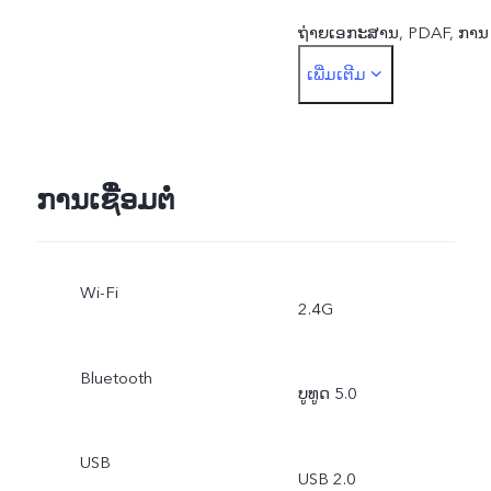
ຖ່າຍເອກະສານ, ​PDAF, ການ
ເພີ່ມເຕີມ
ສັ່ງງານດ້ວຍສຽງ, HDR
ກ້ອງຫນ້າ: Beauty Mode,
protrait, AR mode, HDR
ການເຊື່ອມຕໍ່
Wi-Fi
2.4G
Bluetooth
ບູທູດ 5.0
USB
USB 2.0