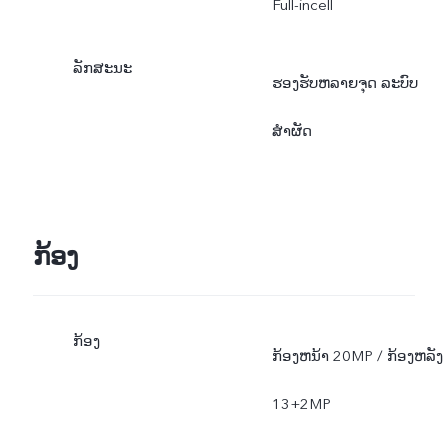
Full-incell
ລັກສະນະ
ຮອງຮັບຫລາຍຈຸດ ລະບົບ
ສຳຜັດ
ກ້ອງ
ກ້ອງ
ກ້ອງຫນ້າ 20MP / ກ້ອງຫລັງ
13+2MP