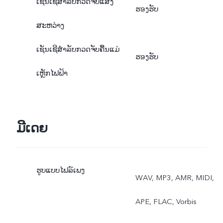
ເຊັນເຊີສຳລັບກວດຈັບແສງ
ຮອງຮັບ
ສະຫວ່າງ
ເຊັນເຊີສຳລັບກວດຈັບຄື້ນແມ່
ຮອງຮັບ
ເຫຼັກໄຟຟ້າ
ມີເດຍ
ຮູບແບບໄຟລ໌ເພງ
WAV, MP3, AMR, MIDI,
APE, FLAC, Vorbis