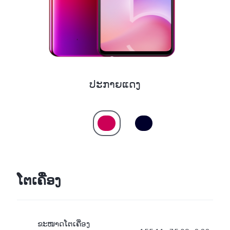
ປະກາຍແດງ
ໂຕເຄື່ອງ
ຂະໜາດໂຕເຄື່ອງ