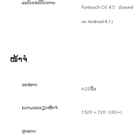
ລະບົບປະຕິບັດການ
Funtouch OS 4.5 （based
on Android 8.1）
ໜ້າຈໍ
ຂະໜາດ
6.22ນິ້ວ
ຄວາມລະອຽດໜ້າຈໍ
1520 × 720（HD+）
ຮູບແບບ