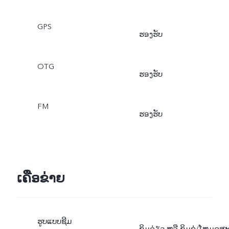
GPS
ຮອງຮັບ
OTG
ຮອງຮັບ
FM
ຮອງຮັບ
ເຄືອຂ່າຍ
ຮູບແບບຊີມ
ຊິມດ່ຽວ ຫລື ຊິມຄູ່/ໂຫມດສ