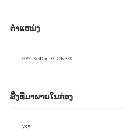
ຕຳແຫນ່ງ
GPS, BeiDou, GLONASS
ສິ່ງທີ່ມາພາຍໃນກ່ອງ
Y95