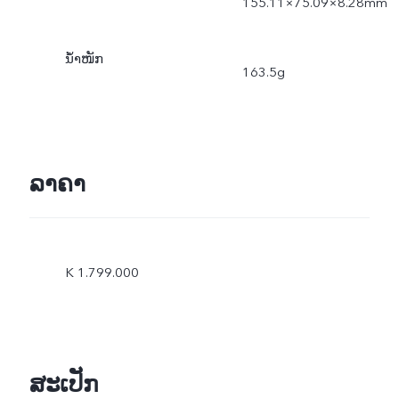
155.11×75.09×8.28mm
ນ້ຳໜັກ
163.5g
ລາຄາ
K 1.799.000
ສະເປັກ