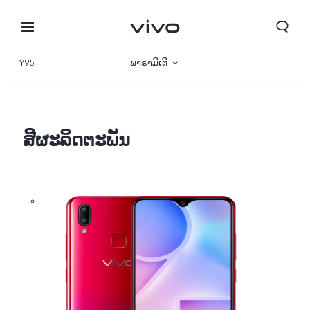
Y95
ພາຣາມິເຕີ
ພາບລວມ
ສີຜະລິດຕະພັນ