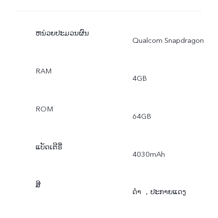
ຫນ່ວຍປະມວນຜົນ
Qualcom Snapdragon
RAM
4GB
ROM
64GB
ແບັດເຕີຣີ່
4030mAh
ສີ
ດຳ ，ປະກາຍແດງ