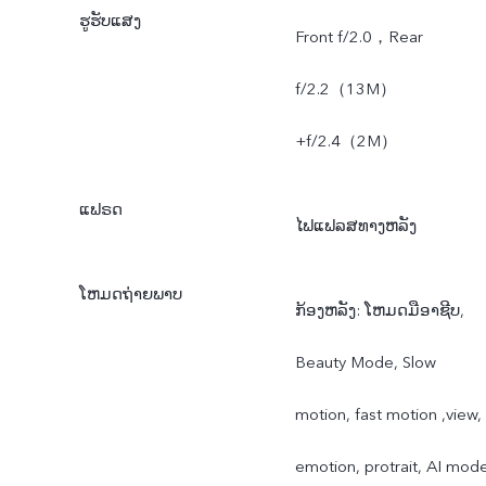
ຮູຮັບແສງ
Front f/2.0，Rear
f/2.2（13M）
+f/2.4（2M）
ແຟຣດ
ໄຟແຟລສທາງຫລັງ
ໂຫມດຖ່າຍພາບ
ກ້ອງຫລັງ: ໂຫມດມືອາຊີບ,
Beauty Mode, Slow
motion, fast motion ,view,
emotion, protrait, AI mod