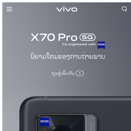
ປະເທດລາວ | ເລືອກປະເທດ/ພາກພື້ນ