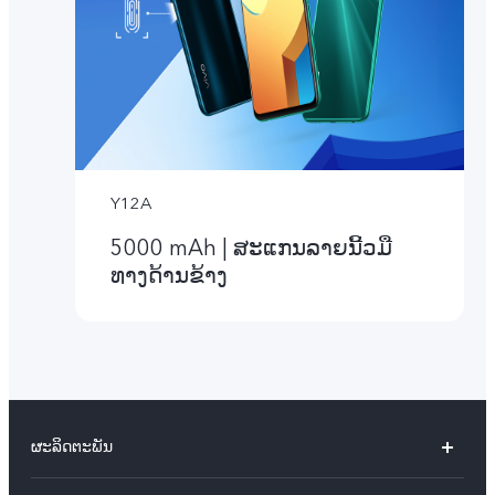
Y12A
5000 mAh | ສະແກນລາຍນີ້ວມື
ທາງດ້ານຂ້າງ
ຜະລິດຕະພັນ
X60 Pro