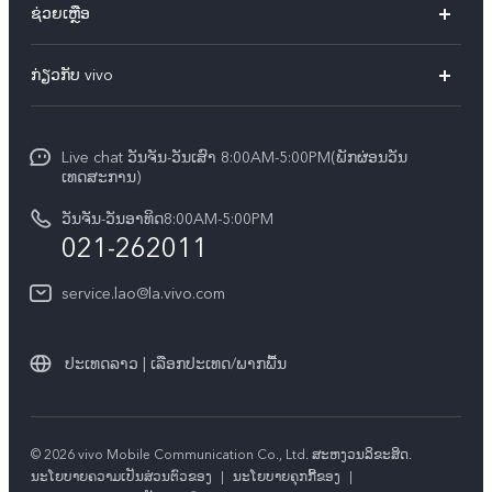
ຊ່ວຍເຫຼືອ
ທຸກໂມເດວ
FAQs
ກ່ຽວກັບ vivo
ສູນບໍລິການ
ກ່ຽວ​ກັບ​ພວກ​ເຮົາ
Funtouch OS
Live chat ວັນຈັນ-ວັນເສົາ 8:00AM-5:00PM(ພັກຜ່ອນວັນ
ແຈ້ງ​ການ​ທາງ​ກົດ​ໝາຍ
ເທດສະການ)
ການພິສູດຢືນຢັນ IMEI
ສູນຄວາມເປັນສ່ວນຕົວ vivo
ວັນຈັນ-ວັນອາທິດ8:00AM-5:00PM
ກວດສອບລາຄາອຸປະກອນເສີມ
021-262011
ຄວາມຍືນຍົງ
ການອັບເດດລະບົບ
service.lao@la.vivo.com
คำแนะนำเกี่ยวกับบัตรรับประกันของ vivo
ປະເທດລາວ | ເລືອກປະເທດ/ພາກພື້ນ
© 2026 vivo Mobile Communication Co., Ltd. ສະຫງວນ​ລິ​ຂະ​ສິດ.
​ນະ​ໂຍ​ບາຍ​ຄວາມ​ເປັນ​ສ່ວນ​ຕົວ​ຂອງ
|
ນະໂຍບາຍຄຸກກີ້ຂອງ
|