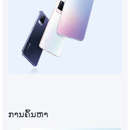
ການ​ຄົ້ນ​ຫາ