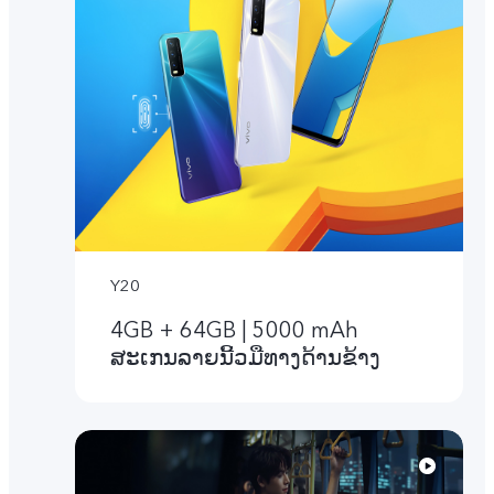
Y20
4GB + 64GB | 5000 mAh
ສະເກນລາຍນີ້ວມືທາງດ້ານຂ້າງ