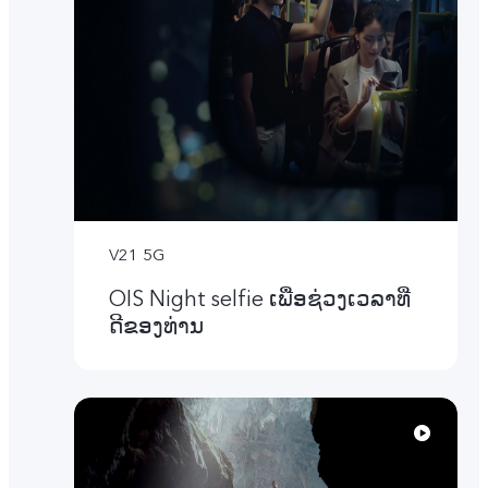
V21 5G
OIS Night selfie ເພື່ອຊ່ວງເວລາທີ່
ດີຂອງທ່ານ