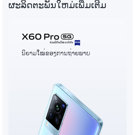
ຜະລິດຕະພັນໃຫມ່ເພີ່ມເຕີມ