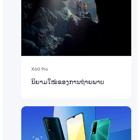
X60 Pro
ນິຍາມໃໝ່ຂອງການຖ່າຍພາບ