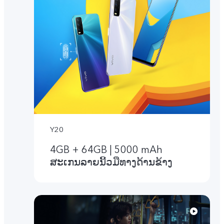
Y20
4GB + 64GB | 5000 mAh
ສະເກນລາຍນີ້ວມືທາງດ້ານຂ້າງ