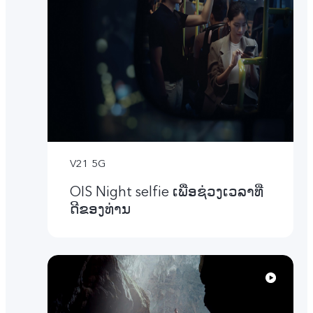
V21 5G
OIS Night selfie ເພື່ອຊ່ວງເວລາທີ່
ດີຂອງທ່ານ