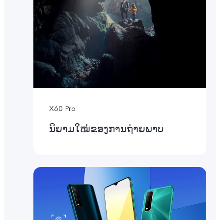
X60 Pro
ນິຍາມໃໝ່ຂອງການຖ່າຍພາບ