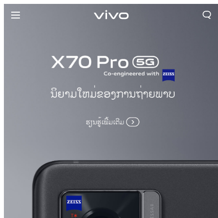
ປະເທດລາວ | ເລືອກປະເທດ/ພາກພື້ນ