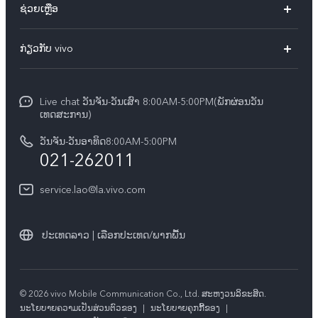
ຊ່ວຍເຫຼືອ
ທຸກໂມເດວ
FAQs
ກ່ຽວກັບ vivo
ສູນບໍລິການ
ກ່ຽວ​ກັບ​ພວກ​ເຮົາ
Funtouch OS
Live chat ວັນຈັນ-ວັນເສົາ 8:00AM-5:00PM(ພັກຜ່ອນວັນ
ແຈ້ງ​ການ​ທາງ​ກົດ​ໝາຍ
ເທດສະການ)
ການພິສູດຢືນຢັນ IMEI
ສູນຄວາມເປັນສ່ວນຕົວ vivo
ວັນຈັນ-ວັນອາທິດ8:00AM-5:00PM
ກວດສອບລາຄາອຸປະກອນເສີມ
021-262011
ຄວາມຍືນຍົງ
ການອັບເດດລະບົບ
service.lao@la.vivo.com
คำแนะนำเกี่ยวกับบัตรรับประกันของ vivo
ປະເທດລາວ | ເລືອກປະເທດ/ພາກພື້ນ
© 2026 vivo Mobile Communication Co., Ltd. ສະຫງວນ​ລິ​ຂະ​ສິດ.
​ນະ​ໂຍ​ບາຍ​ຄວາມ​ເປັນ​ສ່ວນ​ຕົວ​ຂອງ
|
ນະໂຍບາຍຄຸກກີ້ຂອງ
|