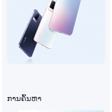
ການ​ຄົ້ນ​ຫາ