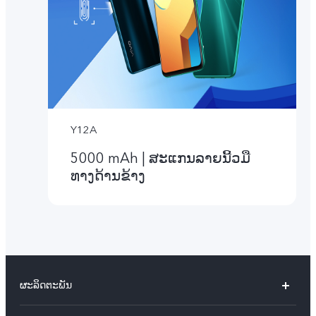
Y12A
5000 mAh | ສະແກນລາຍນີ້ວມື
ທາງດ້ານຂ້າງ
ຜະລິດຕະພັນ
X60 Pro