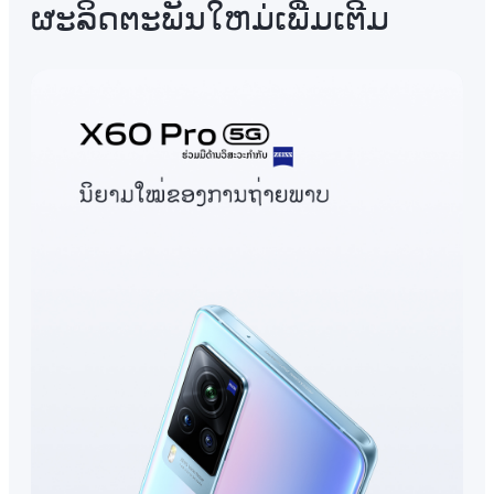
ຜະລິດຕະພັນໃຫມ່ເພີ່ມເຕີມ