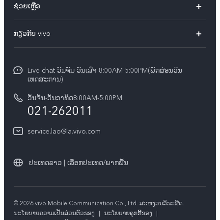
ຊ່ວຍເຫຼືອ
ທຸກໂມເດວ
FAQs
ກ່ຽວກັບ vivo
ສູນບໍລິການ
ກ່ຽວ​ກັບ​ພວກ​ເຮົາ
Funtouch OS
Live chat ວັນຈັນ-ວັນເສົາ 8:00AM-5:00PM(ພັກຜ່ອນວັນ
ແຈ້ງ​ການ​ທາງ​ກົດ​ໝາຍ
ເທດສະການ)
ການພິສູດຢືນຢັນ IMEI
ສູນຄວາມເປັນສ່ວນຕົວ vivo
ວັນຈັນ-ວັນອາທິດ8:00AM-5:00PM
ກວດສອບລາຄາອຸປະກອນເສີມ
021-262011
ຄວາມຍືນຍົງ
ການອັບເດດລະບົບ
service.lao@la.vivo.com
คำแนะนำเกี่ยวกับบัตรรับประกันของ vivo
ປະເທດລາວ | ເລືອກປະເທດ/ພາກພື້ນ
© 2026 vivo Mobile Communication Co., Ltd. ສະຫງວນ​ລິ​ຂະ​ສິດ.
​ນະ​ໂຍ​ບາຍ​ຄວາມ​ເປັນ​ສ່ວນ​ຕົວ​ຂອງ
|
ນະໂຍບາຍຄຸກກີ້ຂອງ
|