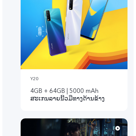
Y20
4GB + 64GB | 5000 mAh
ສະເກນລາຍນີ້ວມືທາງດ້ານຂ້າງ