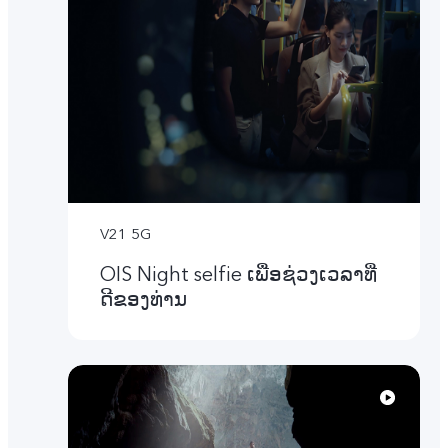
V21 5G
OIS Night selfie ເພື່ອຊ່ວງເວລາທີ່
ດີຂອງທ່ານ