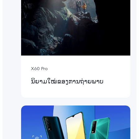
X60 Pro
ນິຍາມໃໝ່ຂອງການຖ່າຍພາບ