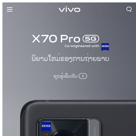
ປະເທດລາວ | ເລືອກປະເທດ/ພາກພື້ນ