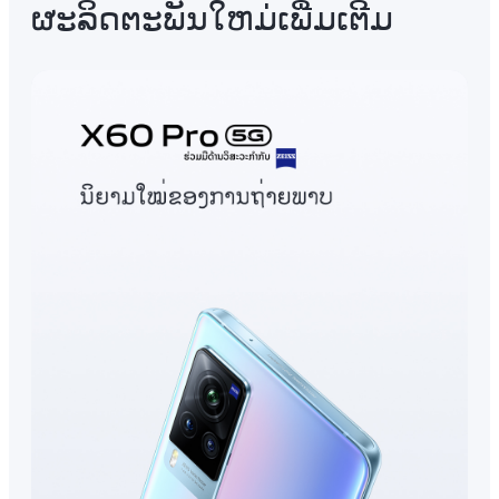
ຜະລິດຕະພັນໃຫມ່ເພີ່ມເຕີມ