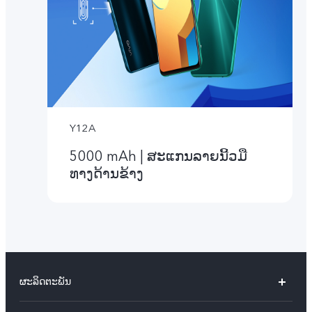
Y12A
5000 mAh | ສະແກນລາຍນີ້ວມື
ທາງດ້ານຂ້າງ
ຜະລິດຕະພັນ
X60 Pro