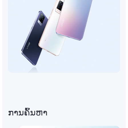
ການ​ຄົ້ນ​ຫາ