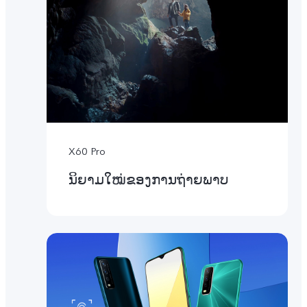
X60 Pro
ນິຍາມໃໝ່ຂອງການຖ່າຍພາບ