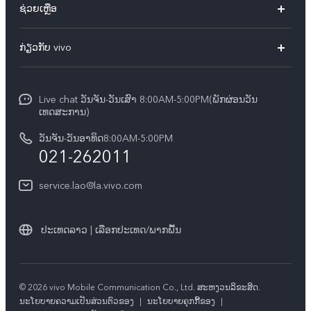
ຊ່ວຍເຫຼືອ
ທຸກໂມເດວ
FAQs
ກ່ຽວກັບ vivo
ສູນບໍລິການ
ກ່ຽວ​ກັບ​ພວກ​ເຮົາ
Funtouch OS
Live chat ວັນຈັນ-ວັນເສົາ 8:00AM-5:00PM(ພັກຜ່ອນວັນ
ແຈ້ງ​ການ​ທາງ​ກົດ​ໝາຍ
ເທດສະການ)
ການພິສູດຢືນຢັນ IMEI
ສູນຄວາມເປັນສ່ວນຕົວ vivo
ວັນຈັນ-ວັນອາທິດ8:00AM-5:00PM
ກວດສອບລາຄາອຸປະກອນເສີມ
021-262011
ຄວາມຍືນຍົງ
ການອັບເດດລະບົບ
service.lao@la.vivo.com
คำแนะนำเกี่ยวกับบัตรรับประกันของ vivo
ປະເທດລາວ | ເລືອກປະເທດ/ພາກພື້ນ
© 2026 vivo Mobile Communication Co., Ltd. ສະຫງວນ​ລິ​ຂະ​ສິດ.
​ນະ​ໂຍ​ບາຍ​ຄວາມ​ເປັນ​ສ່ວນ​ຕົວ​ຂອງ
|
ນະໂຍບາຍຄຸກກີ້ຂອງ
|