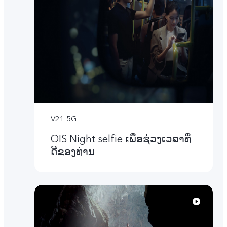
V21 5G
OIS Night selfie ເພື່ອຊ່ວງເວລາທີ່
ດີຂອງທ່ານ