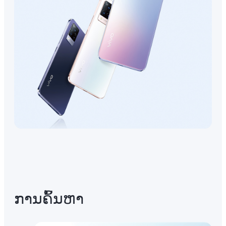
ການ​ຄົ້ນ​ຫາ