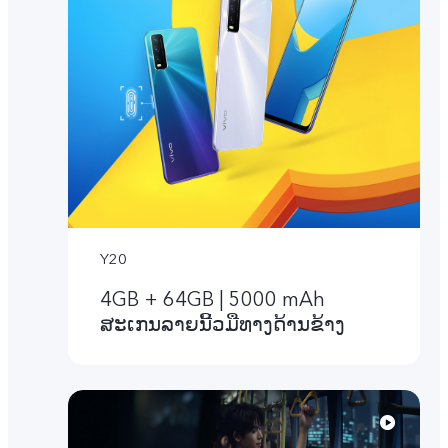
Y20
4GB + 64GB | 5000 mAh
ສະເກນລາຍນີ້ວມືທາງດ້ານຂ້າງ