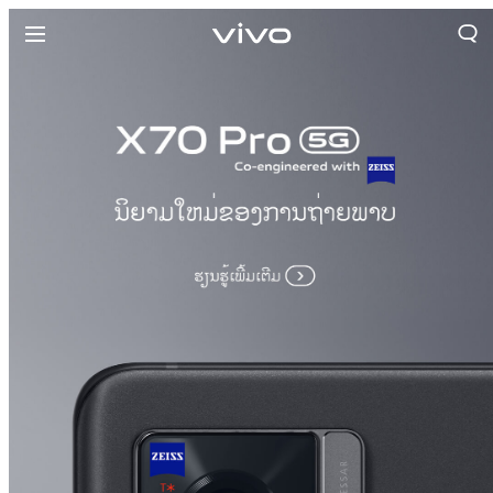
ປະເທດລາວ | ເລືອກປະເທດ/ພາກພື້ນ