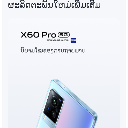
ຜະລິດຕະພັນໃຫມ່ເພີ່ມເຕີມ