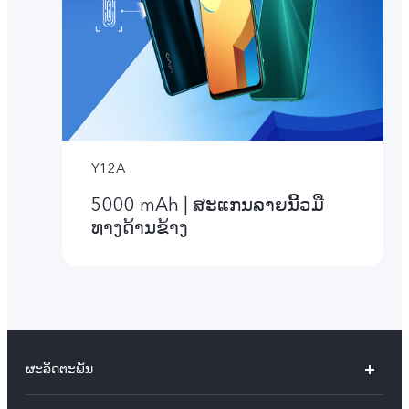
Y12A
5000 mAh | ສະແກນລາຍນີ້ວມື
ທາງດ້ານຂ້າງ
ຜະລິດຕະພັນ
X60 Pro