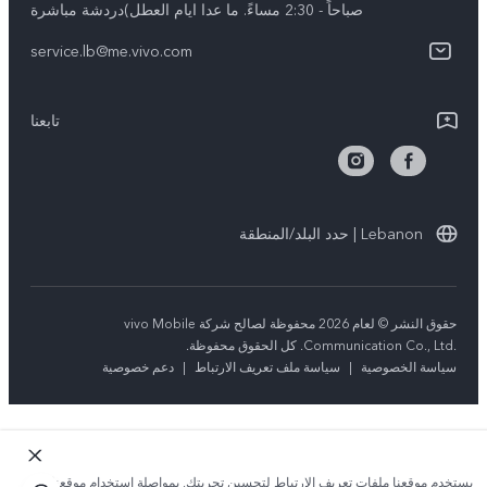
Y03
صباحاً - 2:30 مساءً. ما عدا ايام العطل)دردشة مباشرة
مصادقة IMEI
الإشعارات القانونية
كل الموديلات
service.lb@me.vivo.com
تحديثات النظام
نبذة عنا
تعلیمات الضمان
تابعنا
مركز الخصوصية لدى vivo
بيان الخصوصية بشأن خدمة العملاء
الاستدامة
Lebanon | حدد البلد/المنطقة
حقوق النشر © لعام 2026 محفوظة لصالح شركة vivo Mobile
Communication Co., Ltd.‎. كل الحقوق محفوظة.
سياسة الخصوصية
|
سياسة ملف تعريف الارتباط
|
دعم خصوصية
يستخدم موقعنا ملفات تعريف الارتباط لتحسين تجربتك. بمواصلة استخدام موقعنا؛