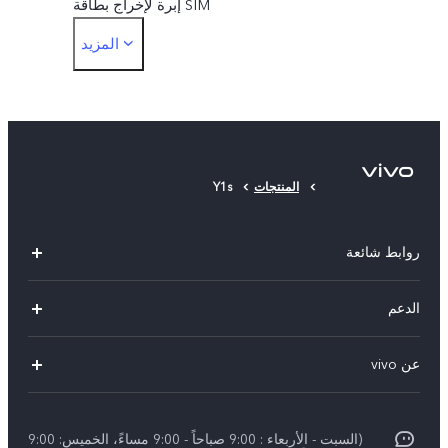
إبرة لإخراج بطاقة SIM
المزيد
جراب واقٍ
واقٍ للشاشة
المنتجات
Y1s
روابط شائعة
V30 Lite
الدعم
V29 Lite
الاسئلة الشائعة
عن vivo
Y27s
مركز خدمات
معلومات عن الشركة
Y18
Funtouch OS
(السبت - الأربعاء : 9:00 صباحاً - 9:00 مساءً، الخميس: 9:00
الأخبار