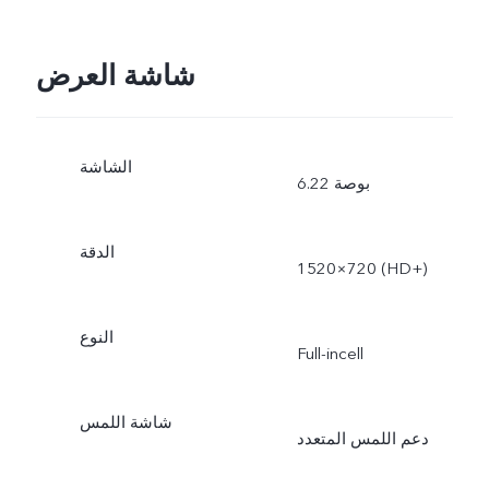
شاشة العرض
الشاشة
الدقة
1520×720 (HD+‎)
النوع
Full-incell
شاشة اللمس
دعم اللمس المتعدد