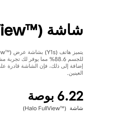
شاشة (™Halo FullView)
للجسم 88.6% مما يوفر لك تج
إضافة إلى ذلك، فإن الشاشة قادرة على
العينين.
6.22 بوصة
شاشة (™Halo FullView)