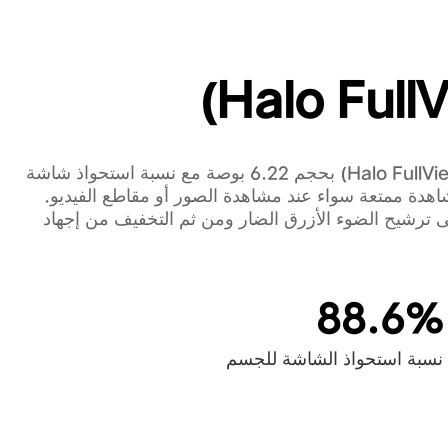
يتميز هاتف (Y1s) بشاشة عرض (™Halo FullView) بحجم 6.22 بوصة مع نسبة استحواذ شاشة
ربة مشاهدة ممتعة سواء عند مشاهدة الصور أو مقاطع الفيديو.
 ترشيح الضوء الأزرق الضار ومن ثم التخفيف من إجهاد
88.6%
نسبة استحواذ الشاشة للجسم