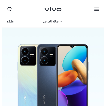
صالة العرض
Y22s
نظرة عامة
مواصفات المنتج
Lebanon | حدد البلد/المنطقة