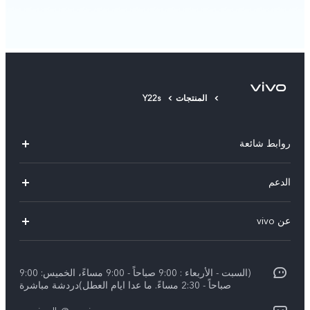
المنتجات
Y22s
روابط شائعة
V30 Lite
الدعم
V29 Lite
الاسئلة الشائعة
عن vivo
Y27s
مركز خدمات
معلومات عن الشركة
Y18
Funtouch OS
(السبت - الأربعاء : 9:00 صباحاً - 9:00 مساءً، الخميس: 9:00
الأخبار
Y03
صباحاً - 2:30 مساءً. ما عدا ايام العطل)دردشة مباشرة
مصادقة IMEI
الإشعارات القانونية