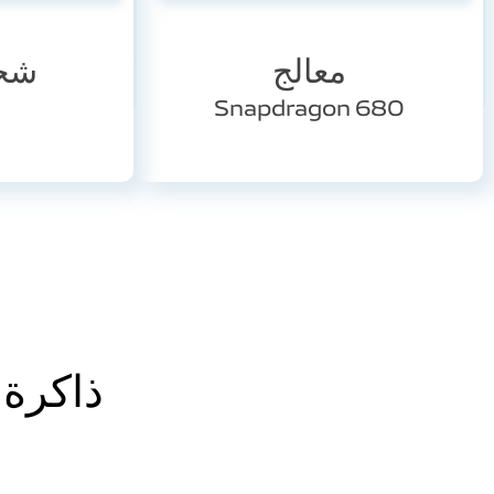
معالج
شح
Snapdragon 680
ذاكرة 