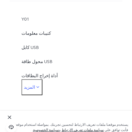
Y01
كتيبات معلومات
كابل USB
محول طاقة USB
أداة إخراج البطاقات
المزيد
حافظة الهاتف
غشاء حماية (مثبت)
يستخدم موقعنا ملفات تعريف الارتباط لتحسين تجربتك. بمواصلة استخدام موقعنا؛
فأنت توافق على
سياسة ملفات تعريف الارتباط
و
سياسة الخصوصية
.