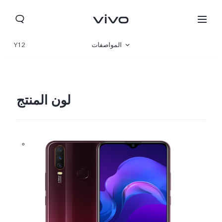
المواصفات
Y12
نظرة عامة
لون المنتج
Morocco(AR) | حدد البلد/المنطقة