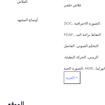
الفلاش
فلاش خلفي
أوضاع المشهد
DOC، الصورة الاحترافية،
PDAF، التقاط براحة اليد،
التحكم الصوتي، الفاصل
الزمني، الحركة البطيئة،
الصورة الحية، HDR، بانوراما،
المزيد
زل الخلفية (كاميرا أمامية )،
علامة مائية، تجميل الوجه AI،
فيلتر ، زاوية واسعة فائقة
الموقع