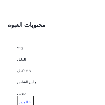
محتويات العبوة
Y12
الدليل
كابل USB
رأس الشاحن
دبوس
المزيد
جراب واقي