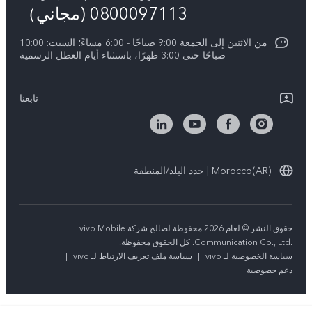
اسعار قطع الغيار
0800097113 (مجاني）
نبذة عنا
Y21d
تحديثات النظام
من الاثنين إلى الجمعة 9:00 صباحًا - 6:00 مساءً؛ السبت: 10:00
الاستدامة
Y04
صباحًا حتى 3:00 ظهرًا، باستثناء أيام العطل الرسمية
توجيهات بشأن ضمان vivo
مركز الخصوصية لدى vivo
كل الموديلات
بيان الخصوصية بشأن خدمة العملاء
تابعنا
Morocco(AR) | حدد البلد/المنطقة
حقوق النشر © لعام 2026 محفوظة لصالح شركة vivo Mobile
Communication Co., Ltd.‎. كل الحقوق محفوظة.
سياسة الخصوصية لـ vivo
|
سياسة ملف تعريف الارتباط لـ vivo
|
دعم خصوصية