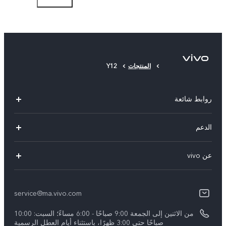
الطبقة الواقية (مستخدمة)
المنتجات
Y12
روابط شائعة
Y05
الدعم
Y31d
أسئلة تهمك
عن vivo
V70 FE
مركز الخدمة
معلومات عن الشركة
V60 Lite
Funtouch OS
service@ma.vivo.com
الأخبار
V40
مصادقة IMEI
من الاثنين إلى الجمعة 9:00 صباحًا - 6:00 مساءً؛ السبت: 10:00
الإشعارات القانونية
Y29
صباحًا حتى 3:00 ظهرًا، باستثناء أيام العطل الرسمية