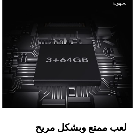
بسهولة.
لعب ممتع وبشكل مريح