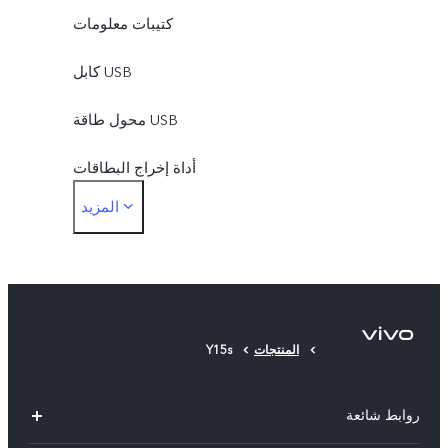
كتيبات معلومات
كابل USB
محول طاقة USB
أداة إخراج البطاقات
المزيد
حافظة الهاتف
غشاء حماية (مثبت)
المنتجات
Y15s
روابط شائعة