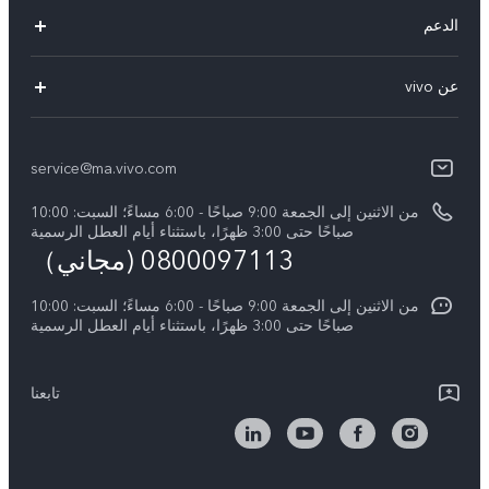
Y05
الدعم
Y31d
أسئلة تهمك
عن vivo
V70 FE
مركز الخدمة
معلومات عن الشركة
V60 Lite
Funtouch OS
service@ma.vivo.com
الأخبار
V40
مصادقة IMEI
من الاثنين إلى الجمعة 9:00 صباحًا - 6:00 مساءً؛ السبت: 10:00
الإشعارات القانونية
Y29
صباحًا حتى 3:00 ظهرًا، باستثناء أيام العطل الرسمية
اسعار قطع الغيار
0800097113 (مجاني）
نبذة عنا
Y21d
تحديثات النظام
من الاثنين إلى الجمعة 9:00 صباحًا - 6:00 مساءً؛ السبت: 10:00
الاستدامة
Y04
صباحًا حتى 3:00 ظهرًا، باستثناء أيام العطل الرسمية
توجيهات بشأن ضمان vivo
مركز الخصوصية لدى vivo
كل الموديلات
بيان الخصوصية بشأن خدمة العملاء
تابعنا