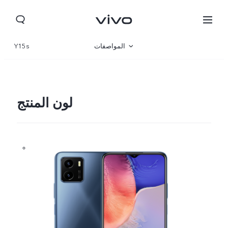
المواصفات
Y15s
نظرة عامة
المعرض
لون المنتج
Morocco(AR) | حدد البلد/المنطقة