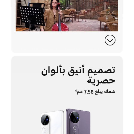
تصميم أنيق بألوان
حصرية
سُمك يبلغ 7,58 مم
6