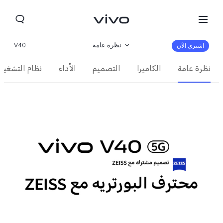
نظرة عامة
V40
اشتري الآن
نظرة عامة
الكاميرا
التصميم
الأداء
نظام التشغيل
المعرض
المواصفات
Morocco(AR) | حدد البلد/المنطقة