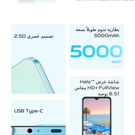
بطارية تدوم طويلاً بسعة
5000mAh
تصميم عصري ‎2.5D‏
شاشة عرض ™‎Halo
FullView‏ +HD مقاس
6.51 بوصة
USB Type-C