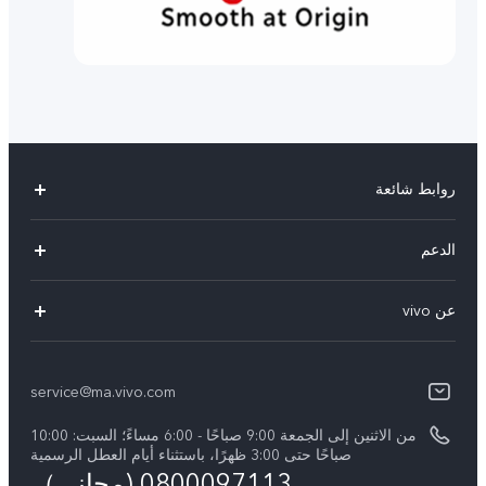
روابط شائعة
Y05
الدعم
Y31d
أسئلة تهمك
عن vivo
V70 FE
مركز الخدمة
معلومات عن الشركة
V60 Lite
Funtouch OS
service@ma.vivo.com
الأخبار
V40
مصادقة IMEI
من الاثنين إلى الجمعة 9:00 صباحًا - 6:00 مساءً؛ السبت: 10:00
الإشعارات القانونية
Y29
صباحًا حتى 3:00 ظهرًا، باستثناء أيام العطل الرسمية
اسعار قطع الغيار
0800097113 (مجاني）
نبذة عنا