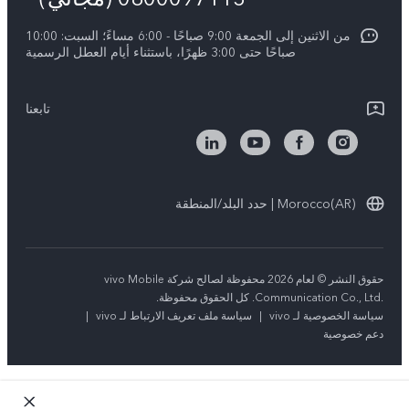
Y21d
تحديثات النظام
من الاثنين إلى الجمعة 9:00 صباحًا - 6:00 مساءً؛ السبت: 10:00
الاستدامة
Y04
صباحًا حتى 3:00 ظهرًا، باستثناء أيام العطل الرسمية
توجيهات بشأن ضمان vivo
مركز الخصوصية لدى vivo
كل الموديلات
بيان الخصوصية بشأن خدمة العملاء
تابعنا
Morocco(AR) | حدد البلد/المنطقة
حقوق النشر © لعام 2026 محفوظة لصالح شركة vivo Mobile
Communication Co., Ltd.‎. كل الحقوق محفوظة.
سياسة الخصوصية لـ vivo
|
سياسة ملف تعريف الارتباط لـ vivo
|
دعم خصوصية