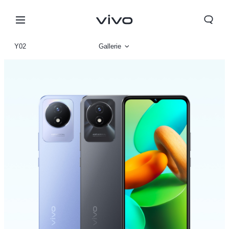
Y02
Gallerie
Vue d'ensemble
Paramètre
Morocco | Veuillez sélectionner le pays/la région