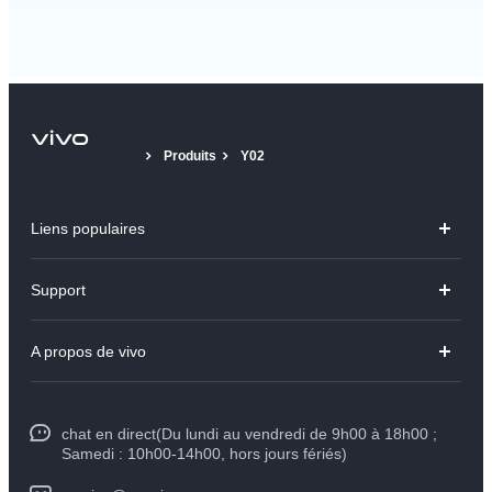
Produits
Y02
Liens populaires
Y31d
Support
V70 FE
FAQs
A propos de vivo
V60 Lite
Centre de Services
Info
Y21d
Funtouch OS
chat en direct(Du lundi au vendredi de 9h00 à 18h00 ;
Presse
Y29
Samedi : 10h00-14h00, hors jours fériés)
Authentification IMEI
Mentions légales