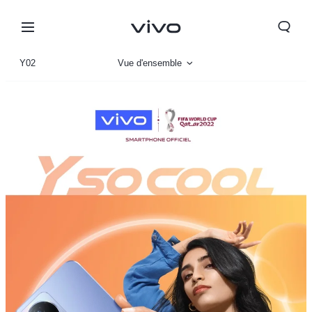
Y02
Vue d'ensemble
Gallerie
Paramètre
Morocco | Veuillez sélectionner le pays/la région