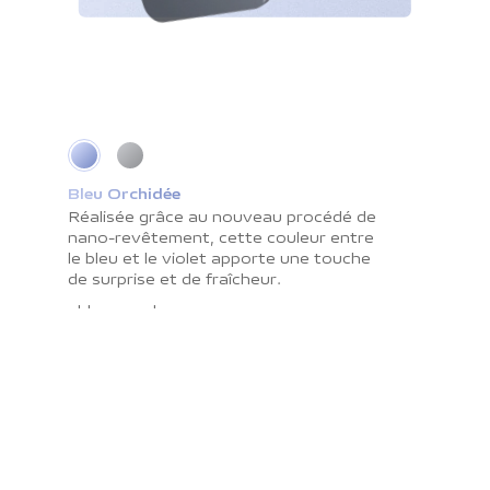
Bleu Orchidée
Gris Cosmique
Réalisée grâce au nouveau procédé de
La surface lisse interagit
nano-revêtement, cette couleur entre
merveilleusement avec l’ombre et la
le bleu et le violet apporte une touche
lumière tout en résistant aux traces de
de surprise et de fraîcheur.
doigts. C’est une couleur qui vous
apportera paix et sérénité.