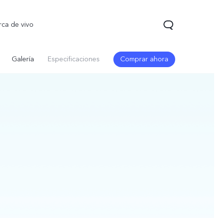
rca de vivo
Galería
Especificaciones
Comprar ahora
5 Pro
T5
nuevo
nuevo