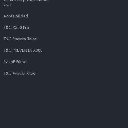
vivo
Accesibilidad
T&C X300 Pro
T&C Playera Telcel
T&C PREVENTA X300
#vivoElFútbol
T&C #vivoElFútbol