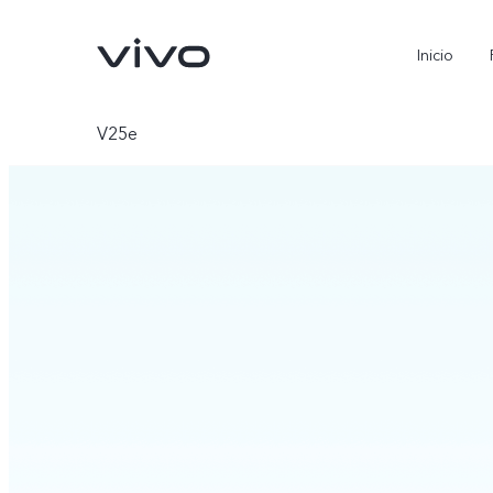
Inicio
V25e
X300 Pro
V70
nuevo
nuevo