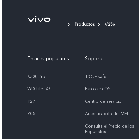
Productos
V25e
Enlaces populares
Soporte
X300 Pro
T&C v.safe
V60 Lite 5G
Funtouch OS
Y29
Centro de servicio
Y05
Autenticación de IMEI
Consulta el Precio de los
Repuestos