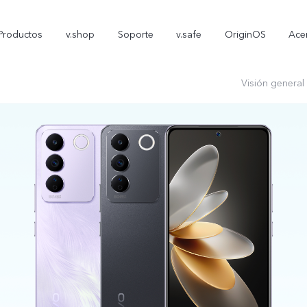
Productos
v.shop
Soporte
v.safe
OriginOS
Ace
Visión general
V70 FE
Y05
T
nuevo
nuevo