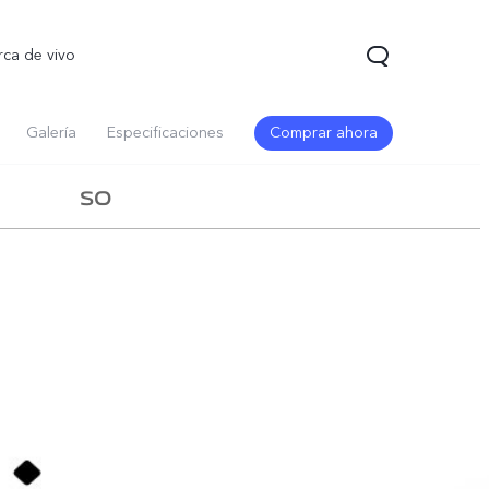
rca de vivo
Galería
Especificaciones
Comprar ahora
SO
5 Pro
T5
nuevo
nuevo