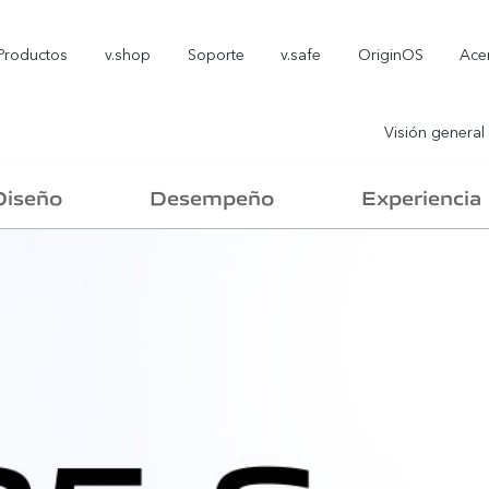
Productos
v.shop
Soporte
v.safe
OriginOS
Ace
Visión general
Diseño
Desempeño
Experiencia
V70 FE
Y05
T
nuevo
nuevo