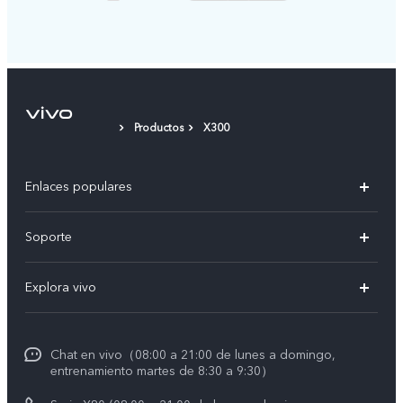
Productos
X300
Enlaces populares
X300 Pro
Soporte
V60 Lite 5G
T&C v.safe
Explora vivo
Y29
Funtouch OS
Noticias
Y05
Centro de servicio
Chat en vivo（08:00 a 21:00 de lunes a domingo,
La vida en vivo
entrenamiento martes de 8:30 a 9:30）
Autenticación de IMEI
Acerca de nosotros