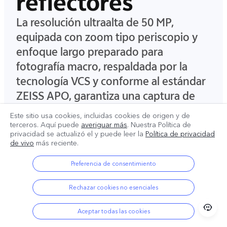
reflectores
La resolución ultraalta de 50 MP,
equipada con zoom tipo periscopio y
enfoque largo preparado para
fotografía macro, respaldada por la
tecnología VCS y conforme al estándar
ZEISS APO, garantiza una captura de
luz excepcional y una calidad
Este sitio usa cookies, incluidas cookies de origen y de
fotográfica superior.
terceros. Aquí puede
averiguar más
. Nuestra Política de
privacidad se actualizó el
y puede leer la
Política de privacidad
de vivo
más reciente.
Preferencia de consentimiento
Rechazar cookies no esenciales
Aceptar todas las cookies