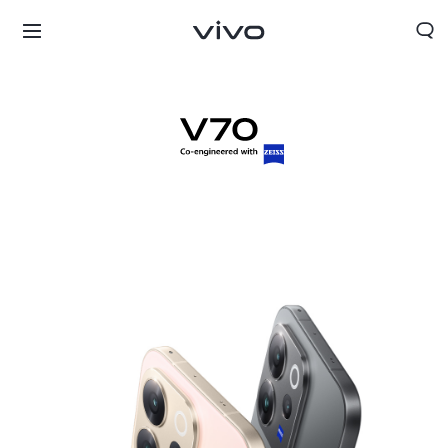
Nicaragua | Seleccione país/región