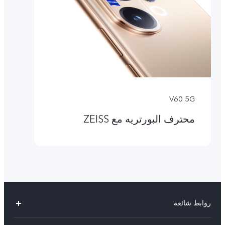
V60 5G
محترف البورتريه مع ZEISS
روابط شائعة
X300 Pro (New)