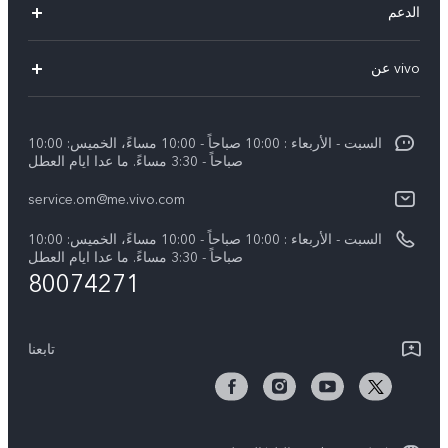
الدعم
X300 (New)
الاسئلة الشائعة
vivo عن
X200 FE (New)
مركز الخدمة
الإشعارات القانونية
Y29s 5G
Funtouch OS
السبت - الأربعاء : 10:00 صباحاً - 10:00 مساءً، الخميس: 10:00
نبذة عنا
Y39 5G
صباحاً - 3:30 مساءً. ما عدا ايام العطل
مصادقة IMEI
مركز الخصوصية لدى vivo
service.om@me.vivo.com
V50 Lite 5G
اسعار قطع الغيار
السبت - الأربعاء : 10:00 صباحاً - 10:00 مساءً، الخميس: 10:00
V50 5G
ضمان الشركة المصنعة فيفو
صباحاً - 3:30 مساءً. ما عدا ايام العطل
80074271
بيان الخصوصية بشأن خدمة العملاء
تابعنا