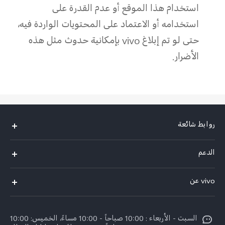
استخدام هذا الموقع أو عدم القدرة على
استخدامه أو الاعتماد على المحتويات الواردة فيه،
حتى لو تم إبلاغ vivo بإمكانية حدوث مثل هذه
الأضرار.
روابط شائعة
X300 Pro (New)
الدعم
X300 (New)
الاسئلة الشائعة
vivo عن
X200 FE (New)
مركز الخدمة
الإشعارات القانونية
Y29s 5G
Funtouch OS
السبت - الأربعاء : 10:00 صباحاً - 10:00 مساءً، الخميس: 10:00
نبذة عنا