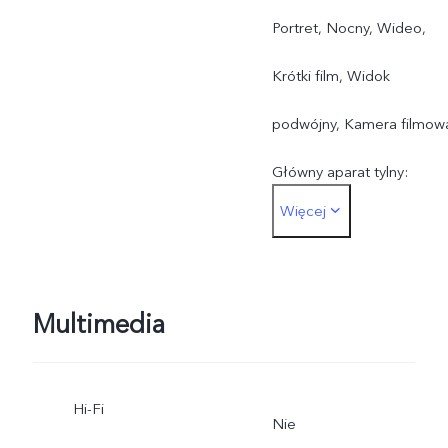
Portret, Nocny, Wideo,
Krótki film, Widok
podwójny, Kamera filmow
Główny aparat tylny:
Więcej
Zdjęcie, Portret, Nocny,
Wideo, Krótki film, Wysok
rozdzielczość, Panorama,
Multimedia
Dokument Ultra HD,
Hi-Fi
Spowolnienie, Tryb
Nie