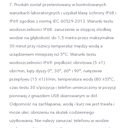
7. Produkt został przetestowany w kontrolowanych
warunkach laboratoryjnych i uzyskał klasę ochrony IP68 i
IP69 zgodnie z normą IEC 60529-2013. Warunki testu
wodoszczelności IP68: zanurzenie w stojącej słodkiej
wodzie na głębokość do 1,5 metra przez maksymalnie
30 minut przy różnicy temperatur między wodą a
urządzeniem mniejszej niż 5°C. Warunki testu
wodoszczelności IP69: prędkość obrotowa (5 ±1)
obr/min, kąty dyszy 0°, 30°, 60° i 90°, natężenie
przepływu (15 ±1) l/min, temperatura wody (80 ±5)°C,
czas testu 30 s/pozycja i telefon umieszczony w pozycji
pionowej z gniazdem USB skierowanym w dół.
Odporność na zachlapania, wodę i kurz nie jest trwała i
może ulec obniżeniu na skutek codziennego
użytkowania. Nie należy zanurzać telefonu w wodzie