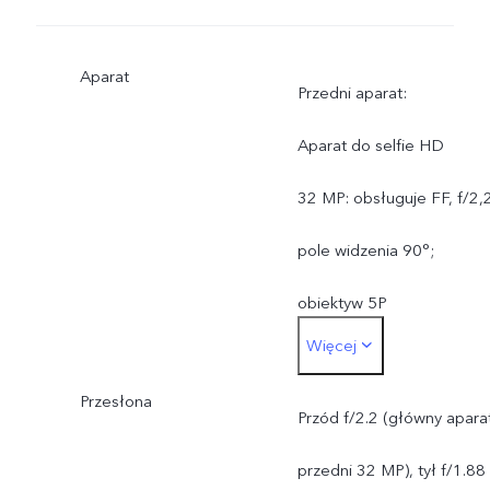
Aparat
Przedni aparat:
Aparat do selfie HD
32 MP: obsługuje FF, f/2,
pole widzenia 90°;
obiektyw 5P
Więcej
Tylny aparat:
Przesłona
Aparat główny 200 MP z
Przód f/2.2 (główny apara
technologią OIS i
przedni 32 MP), tył f/1.88