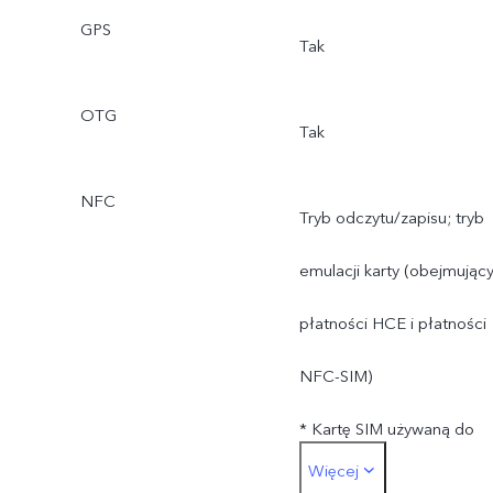
GPS
Tak
OTG
Tak
NFC
Tryb odczytu/zapisu; tryb
emulacji karty (obejmując
płatności HCE i płatności
NFC-SIM)
* Kartę SIM używaną do
Więcej
płatności można włożyć