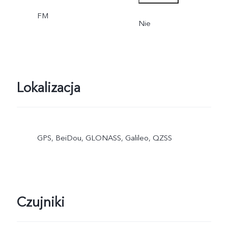
FM
tylko do gniazda karty SIM
Nie
1.
Lokalizacja
GPS, BeiDou, GLONASS, Galileo, QZSS
Czujniki