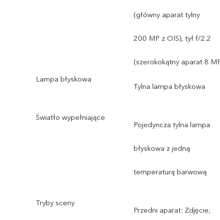
ultrawyraźnym obrazem:
(główny aparat tylny
obsługuje AF, f/1,88; pole
200 MP z OIS), tył f/2.2
widzenia 84°; obiektyw 6
(szerokokątny aparat 8 MP
Lampa błyskowa
Szerokokątny aparat 8 MP
Tylna lampa błyskowa
(120°): obsługuje FF, f/2.2
Światło wypełniające
Pojedyncza tylna lampa
pole widzenia 120°;
błyskowa z jedną
obiektyw 5P
temperaturą barwową
Tryby sceny
Przedni aparat: Zdjęcie,