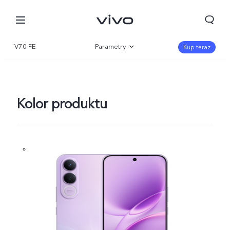
V70 FE
Parametry
Kup teraz
Przegląd produktów
Galeria
Kolor produktu