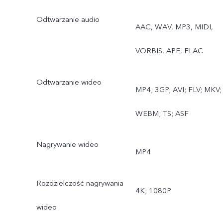
poklatkowy, Superksiężyc,
Odtwarzanie audio
AAC, WAV, MP3, MIDI,
Pro, Jedzenie, Fotografia
VORBIS, APE, FLAC
podwodna, Widok
podwójny, Kamera filmow
Odtwarzanie wideo
MP4; 3GP; AVI; FLV; MKV;
Tylny aparat szerokokątny:
WEBM; TS; ASF
Zdjęcie, Nocny, Wideo,
Nagrywanie wideo
Tryb poklatkowy,
MP4
Fotografia podwodna
Rozdzielczość nagrywania
4K; 1080P
wideo