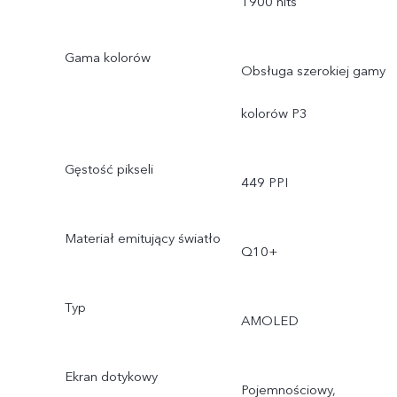
1900 nits
Gama kolorów
Obsługa szerokiej gamy
kolorów P3
Gęstość pikseli
449 PPI
Materiał emitujący światło
Q10+
Typ
AMOLED
Ekran dotykowy
Pojemnościowy,