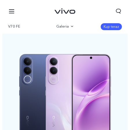
V70 FE
Galeria
Kup teraz
Przegląd produktów
Parametry