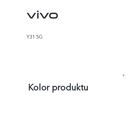
Y31 5G
Kolor produktu
X300 Ultra
X300 FE
Nowe:
Nowe: