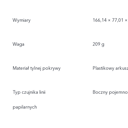
Wymiary
166,14 × 77,01 ×
Waga
209 g
Materiał tylnej pokrywy
Plastikowy arku
Typ czujnika linii
Boczny pojemnośc
papilarnych