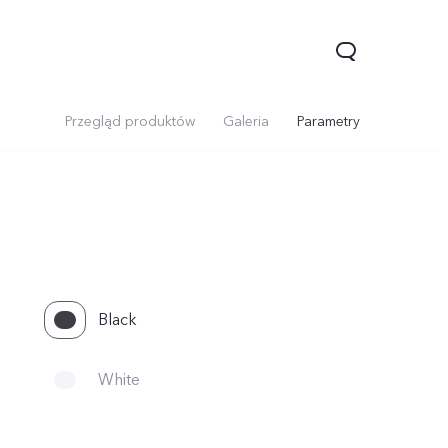
Przegląd produktów
Galeria
Parametry
Black
V70
V70 Lite 5G
Y31 5G
Nowe:
Nowe:
Nowe:
White