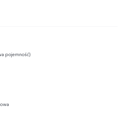
wa pojemność)
onowa