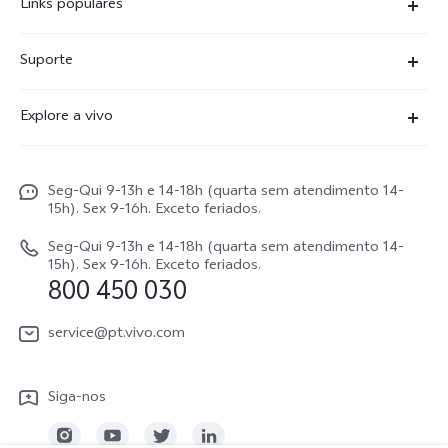
Links populares
X300 Ultra
Suporte
X300 FE
Centro de serviço
Explore a vivo
X300Pro
Autenticação com IMEI
Informações
X300
Atualização do sistema
Seg-Qui 9-13h e 14-18h (quarta sem atendimento 14-
Carreiras ao vivo
V70
15h). Sex 9-16h. Exceto feriados.
Manual do utilizador
Avisos legais
V70 FE
Seg-Qui 9-13h e 14-18h (quarta sem atendimento 14-
Atualizar registo
15h). Sex 9-16h. Exceto feriados.
Sobre nós
800 450 030
Watch GT 2
Política de garantia
Sustentabilidade
service@pt.vivo.com
Centro de privacidade da vivo
Siga-nos