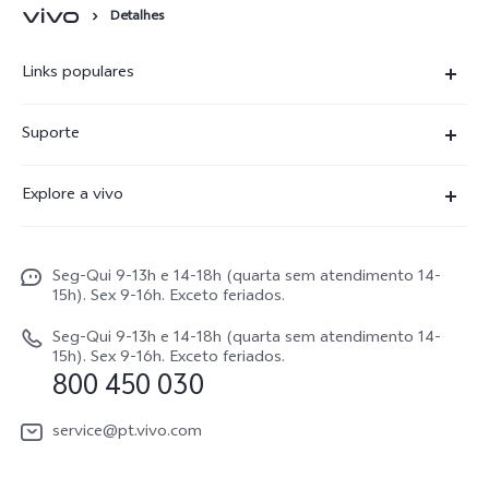
Detalhes
Links populares
X300 Ultra
Suporte
X300 FE
Centro de serviço
Explore a vivo
X300Pro
Autenticação com IMEI
Informações
X300
Atualização do sistema
Seg-Qui 9-13h e 14-18h (quarta sem atendimento 14-
Carreiras ao vivo
V70
15h). Sex 9-16h. Exceto feriados.
Manual do utilizador
Avisos legais
V70 FE
Seg-Qui 9-13h e 14-18h (quarta sem atendimento 14-
Atualizar registo
15h). Sex 9-16h. Exceto feriados.
Sobre nós
800 450 030
Watch GT 2
Política de garantia
Sustentabilidade
service@pt.vivo.com
Centro de privacidade da vivo