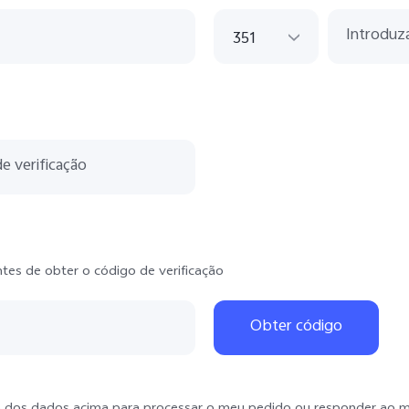
351
351
43
420
33
49
381
ntes de obter o código de verificação
421
34
Obter código
359
385