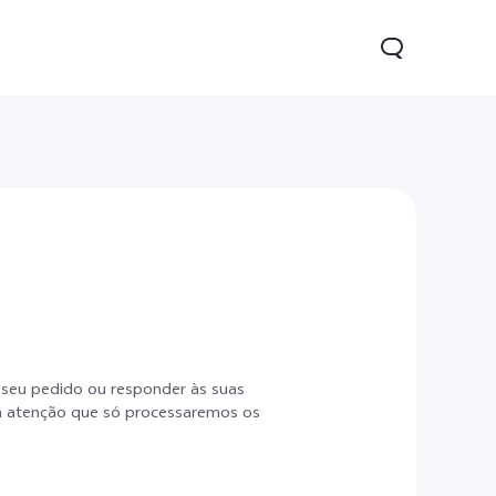
V70
V70 FE
Watch GT 2
novo
novo
 seu pedido ou responder às suas
em atenção que só processaremos os