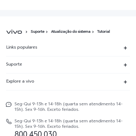
Suporte
Atualização do sistema
Tutorial
Links populares
X300 Ultra
Suporte
X300 FE
Centro de serviço
Explore a vivo
X300Pro
Autenticação com IMEI
Informações
X300
Atualização do sistema
Seg-Qui 9-13h e 14-18h (quarta sem atendimento 14-
Carreiras ao vivo
V70
15h). Sex 9-16h. Exceto feriados.
Manual do utilizador
Avisos legais
V70 FE
Seg-Qui 9-13h e 14-18h (quarta sem atendimento 14-
Atualizar registo
15h). Sex 9-16h. Exceto feriados.
Sobre nós
800 450 030
Watch GT 2