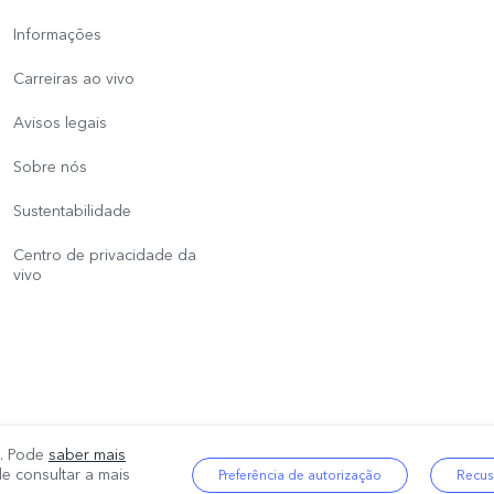
Informações
Carreiras ao vivo
Avisos legais
Sobre nós
Sustentabilidade
Centro de privacidade da
vivo
os. Pode
saber mais
reservados.
|
Política de Privacidade
|
Suporte à privacidade
|
Política de coo
e consultar a mais
Preferência de autorização
Recus