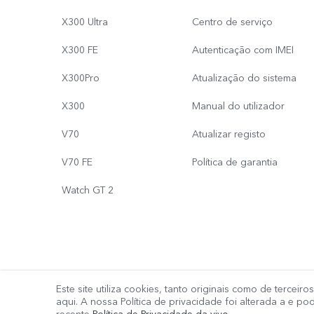
X300 Ultra
Centro de serviço
X300 FE
Autenticação com IMEI
X300Pro
Atualização do sistema
X300
Manual do utilizador
V70
Atualizar registo
V70 FE
Política de garantia
Watch GT 2
Este site utiliza cookies, tanto originais como de terceir
© 2026 vivo Mobile Communication Co., Ltd. Todos os direitos 
aqui. A nossa Política de privacidade foi alterada a
e pod