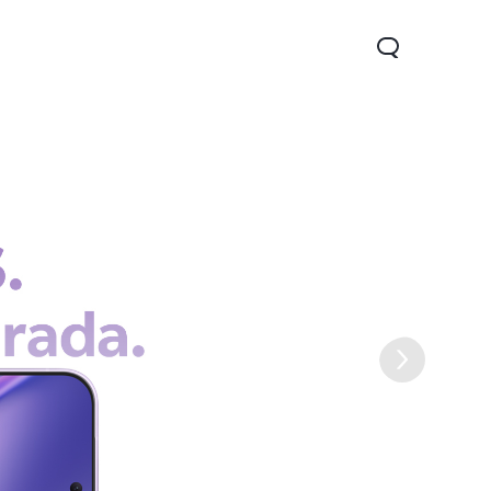
V70
V70 FE
Watch GT 2
novo
novo