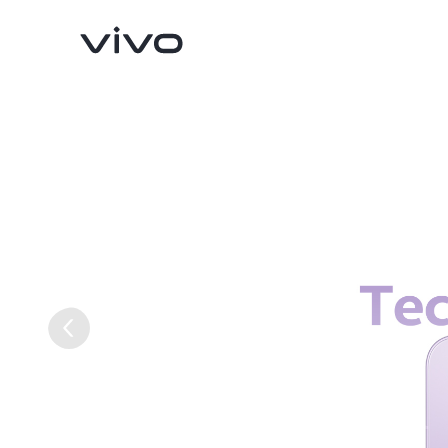
X300 Ultra
X300 FE
novo
novo