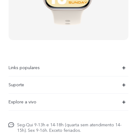
Links populares
X300 Ultra
Suporte
X300 FE
Centro de serviço
Explore a vivo
X300Pro
Autenticação com IMEI
Informações
X300
Atualização do sistema
Seg-Qui 9-13h e 14-18h (quarta sem atendimento 14-
Carreiras ao vivo
V70
15h). Sex 9-16h. Exceto feriados.
Manual do utilizador