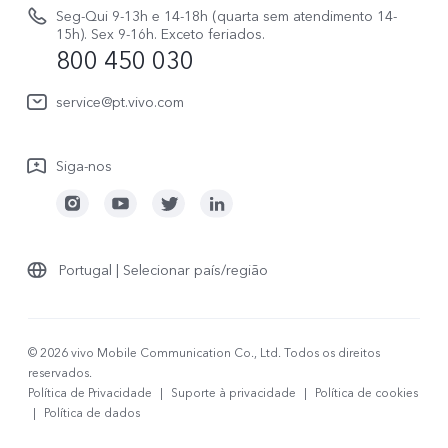
Avisos legais
V70 FE
Seg-Qui 9-13h e 14-18h (quarta sem atendimento 14-
Atualizar registo
15h). Sex 9-16h. Exceto feriados.
Sobre nós
800 450 030
Watch GT 2
Política de garantia
Sustentabilidade
service@pt.vivo.com
Centro de privacidade da vivo
Siga-nos
Portugal | Selecionar país/região
© 2026 vivo Mobile Communication Co., Ltd. Todos os direitos
reservados.
Política de Privacidade
|
Suporte à privacidade
|
Política de cookies
|
Política de dados