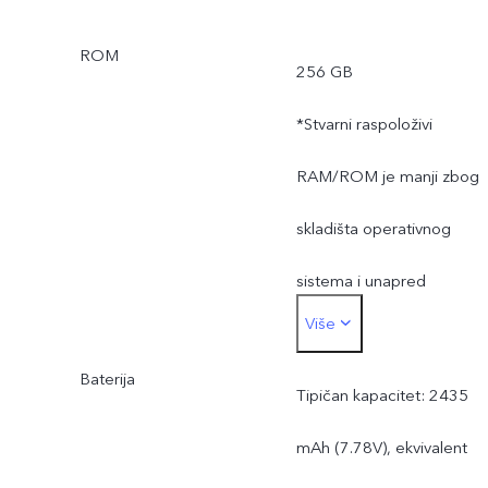
ROM
256 GB
*Stvarni raspoloživi
RAM/ROM je manji zbog
skladišta operativnog
sistema i unapred
Više
instaliranih aplikacija.
Baterija
Tipičan kapacitet: 2435
mAh (7.78V), ekvivalent