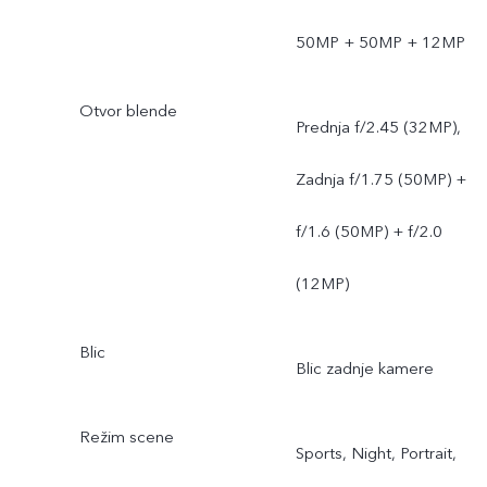
50MP + 50MP + 12MP
Otvor blende
Prednja f/2.45 (32MP),
Zadnja f/1.75 (50MP) +
f/1.6 (50MP) + f/2.0
(12MP)
Blic
Blic zadnje kamere
Režim scene
Sports, Night, Portrait,