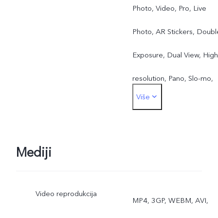
Photo, Video, Pro, Live
Photo, AR Stickers, Doubl
Exposure, Dual View, High
resolution, Pano, Slo-mo,
Više
Time-lapse, Supermoon,
Ultra HD Document, Astro
Long Exposure, AI Group
Mediji
Portrait, ZEISS Landscape
Video reprodukcija
& Architecture
MP4, 3GP, WEBM, AVI,