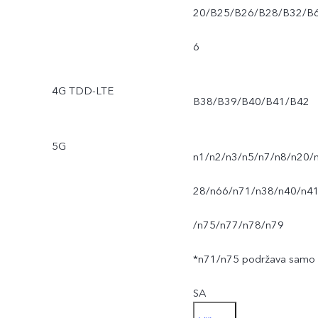
20/B25/B26/B28/B32/B
6
4G TDD-LTE
B38/B39/B40/B41/B42
5G
n1/n2/n3/n5/n7/n8/n20/
28/n66/n71/n38/n40/n4
/n75/n77/n78/n79
*n71/n75 podržava samo
SA