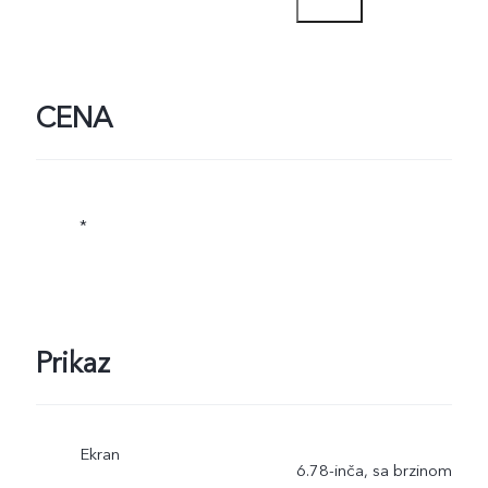
/ 6A) i podržava do 120W.
Stvarna snaga punjenja se
dinamički prilagođava kak
CENA
se scena menja i podložn
je stvarnoj upotrebi.
*
Prikaz
Ekran
6.78-inča, sa brzinom