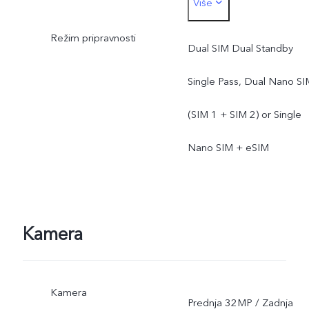
Više
*Stvarna funkcionalnost
Režim pripravnosti
mreže zavisi od
Dual SIM Dual Standby
dostupnosti mreže
Single Pass, Dual Nano SI
operatera, podrške
(SIM 1 + SIM 2) or Single
infrastrukture i verzije
Nano SIM + eSIM
softvera mobilnog
telefona.
Kamera
Kamera
Prednja 32MP / Zadnja