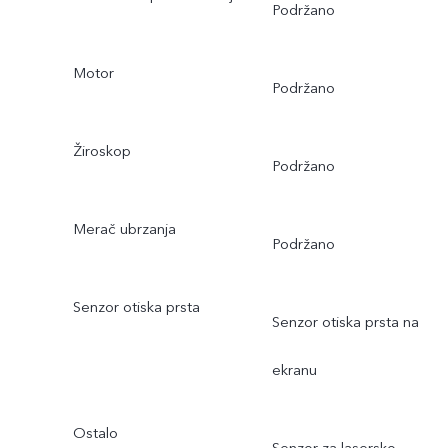
Podržano
Motor
Podržano
Žiroskop
Podržano
Merač ubrzanja
Podržano
Senzor otiska prsta
Senzor otiska prsta na
ekranu
Ostalo
Senzor za lasersko