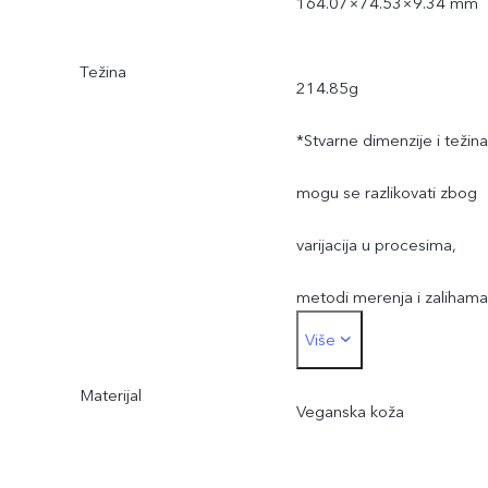
164.07×74.53×9.34 mm
Težina
214.85g
*Stvarne dimenzije i težina
mogu se razlikovati zbog
varijacija u procesima,
metodi merenja i zalihama
Više
materijala.
Materijal
Veganska koža