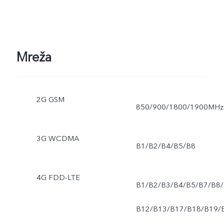
Mreža
2G GSM
850/900/1800/1900MHz
3G WCDMA
B1/B2/B4/B5/B8
4G FDD-LTE
B1/B2/B3/B4/B5/B7/B8/
B12/B13/B17/B18/B19/