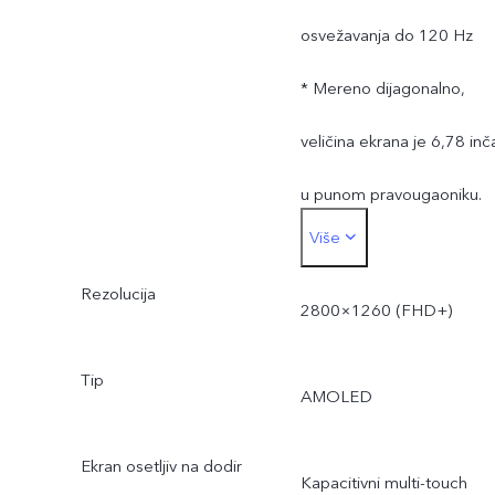
osvežavanja do 120 Hz
* Mereno dijagonalno,
veličina ekrana je 6,78 inč
u punom pravougaoniku.
Više
Stvarna površina prikaza je
Rezolucija
nešto manja.
2800×1260 (FHD+)
Tip
AMOLED
Ekran osetljiv na dodir
Kapacitivni multi-touch