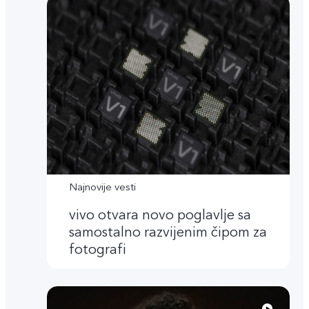
Najnovije vesti
vivo otvara novo poglavlje sa
samostalno razvijenim čipom za
fotografi