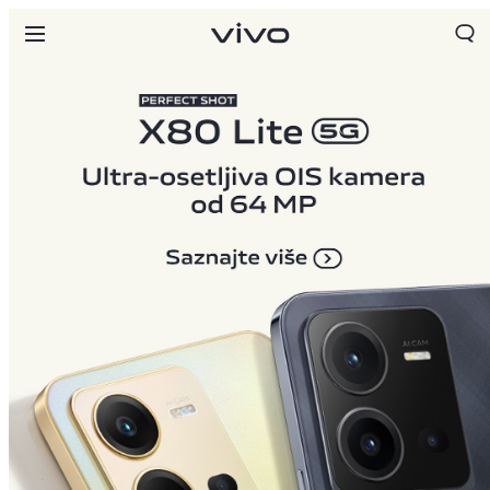
Serbia | Izaberite zemlju/region