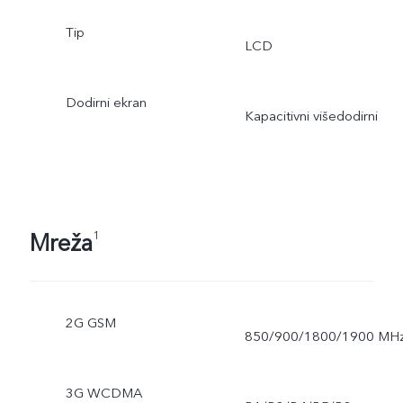
Tip
LCD
Dodirni ekran
Kapacitivni višedodirni
Mreža
1
2G GSM
850/900/1800/1900 MH
3G WCDMA