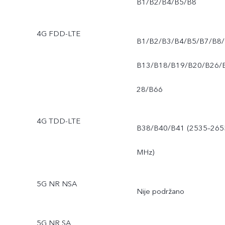
B1/B2/B4/B5/B8
4G FDD-LTE
B1/B2/B3/B4/B5/B7/B8/
B13/B18/B19/B20/B26/
28/B66
4G TDD-LTE
B38/B40/B41 (2535–265
MHz)
5G NR NSA
Nije podržano
5G NR SA