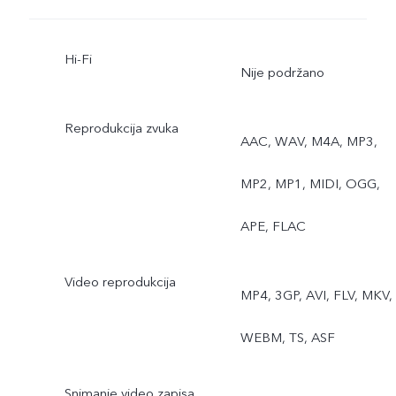
Hi-Fi
Nije podržano
Reprodukcija zvuka
AAC, WAV, M4A, MP3,
MP2, MP1, MIDI, OGG,
APE, FLAC
Video reprodukcija
MP4, 3GP, AVI, FLV, MKV,
WEBM, TS, ASF
Snimanje video zapisa