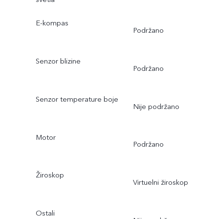
E-kompas
Podržano
Senzor blizine
Podržano
Senzor temperature boje
Nije podržano
Motor
Podržano
Žiroskop
Virtuelni žiroskop
Ostali