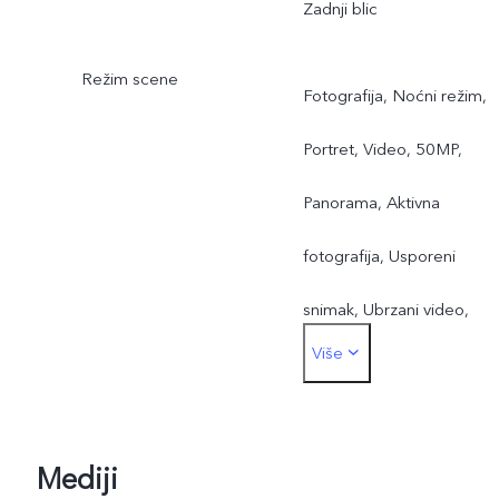
Zadnji blic
Režim scene
Fotografija, Noćni režim,
Portret, Video, 50MP,
Panorama, Aktivna
fotografija, Usporeni
snimak, Ubrzani video,
Više
Profesionalni režim,
Dokumenti
Mediji