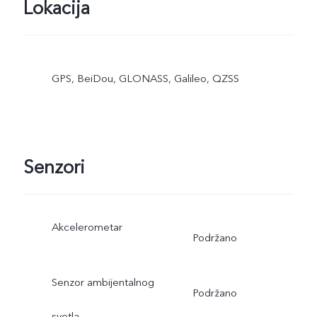
Lokacija
GPS, BeiDou, GLONASS, Galileo, QZSS
Senzori
Akcelerometar
Podržano
Senzor ambijentalnog
Podržano
svetla