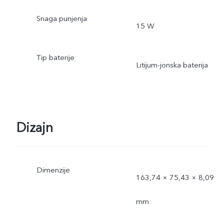
Snaga punjenja
15 W
Tip baterije
Litijum-jonska baterija
Dizajn
Dimenzije
163,74 × 75,43 × 8,09
mm