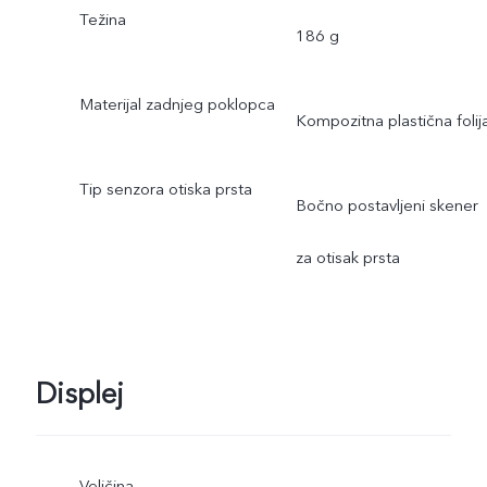
Težina
186 g
Materijal zadnjeg poklopca
Kompozitna plastična folij
Tip senzora otiska prsta
Bočno postavljeni skener
za otisak prsta
Displej
Veličina