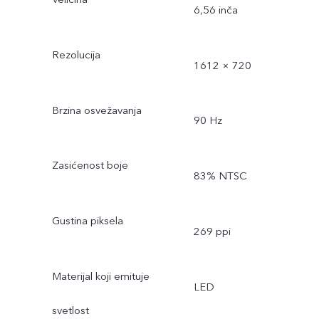
6,56 inča
Rezolucija
1612 × 720
Brzina osvežavanja
90 Hz
Zasićenost boje
83% NTSC
Gustina piksela
269 ppi
Materijal koji emituje
LED
svetlost