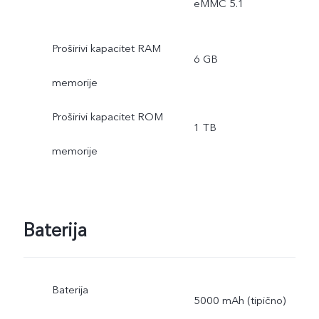
eMMC 5.1
Proširivi kapacitet RAM
6 GB
memorije
Proširivi kapacitet ROM
1 TB
memorije
Baterija
Baterija
5000 mAh (tipično)