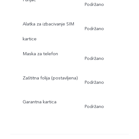
Podržano
Alatka za izbacivanje SIM
Podržano
kartice
Maska za telefon
Podržano
Zaštitna folija (postavljena)
Podržano
Garantna kartica
Podržano