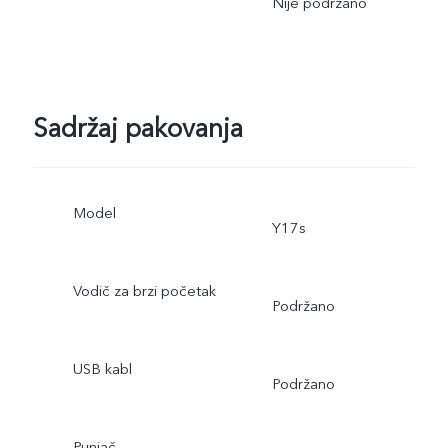
Nije podržano
Sadržaj pakovanja
Model
Y17s
Vodič za brzi početak
Podržano
USB kabl
Podržano
Punjač