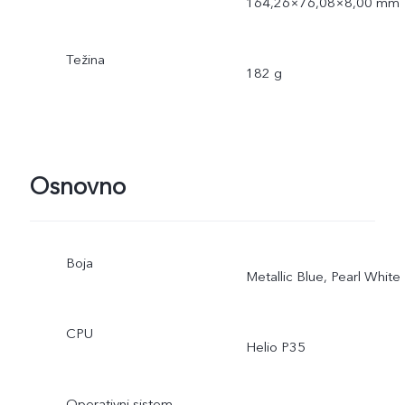
164,26×76,08×8,00 mm
Težina
182 g
Osnovno
Boja
Metallic Blue, Pearl White
CPU
Helio P35
Operativni sistem