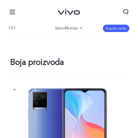
Y21
Specifikacija
Kupite sada
Pregled
Galerija
Boja proizvoda