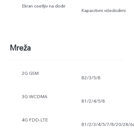
Ekran osetljiv na dodir
Kapacitivni višedodirni
Mreža
2G GSM
B2/3/5/8
3G WCDMA
B1/2/4/5/8
4G FDD-LTE
B1/2/3/4/5/7/8/20/28/6