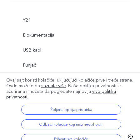
Y21
Dokumentacija
USB kabl
Punjač
Alatka za izbacivanje kartice
Ovaj sajt koristi kolačiće, uključujući kolačiće prve i treće strane.
Ovde možete da
saznate više
. Naša politika privatnosti je
ažurirana i
možete da pogledate najnoviju
vivo politiku
Više
Zaštitna folija (postavljena)
privatnosti
.
Željena opcija pristanka
Odbaci kolačiće koji nisu neophodni
Prihvati sve kolačiće