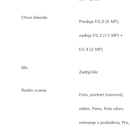
Otvor blende
Prednja f/2,0 (8 MP),
zadnja f/2,2 (13 MP) +
f/2,4 (2 MP)
Blic
Zadnji blic
Režim scene
Foto, portret (osnovni),
video, Pano, foto uživo,
snimanje s prekidima, Pro,