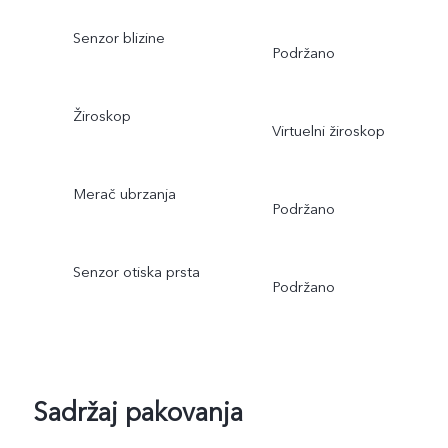
Senzor blizine
Podržano
Žiroskop
Virtuelni žiroskop
Merač ubrzanja
Podržano
Senzor otiska prsta
Podržano
Sadržaj pakovanja