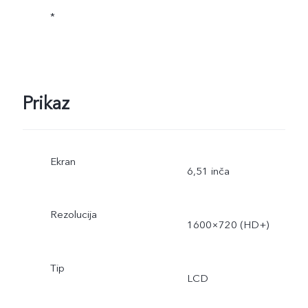
*
Prikaz
Ekran
6,51 inča
Rezolucija
1600×720 (HD+)
Tip
LCD