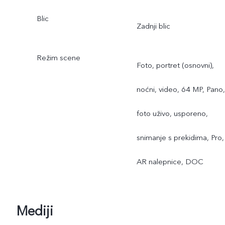
Blic
Zadnji blic
Režim scene
Foto, portret (osnovni),
noćni, video, 64 MP, Pano,
foto uživo, usporeno,
snimanje s prekidima, Pro,
AR nalepnice, DOC
Mediji