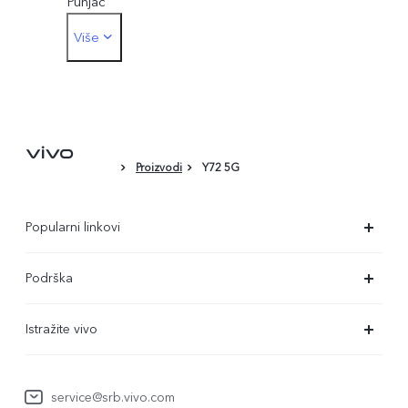
Punjač
Više
Alatka za izbacivanje SIM kartice
Maska za telefona
Zaštitna folija (postavljena)
Proizvodi
Y72 5G
Popularni linkovi
X90 Pro
Podrška
V29 Lite 5G
FAQs
Istražite vivo
Y22s
Servisni Centar
Redakcija
Y36
Funtouch OS
service@srb.vivo.com
Ljudi