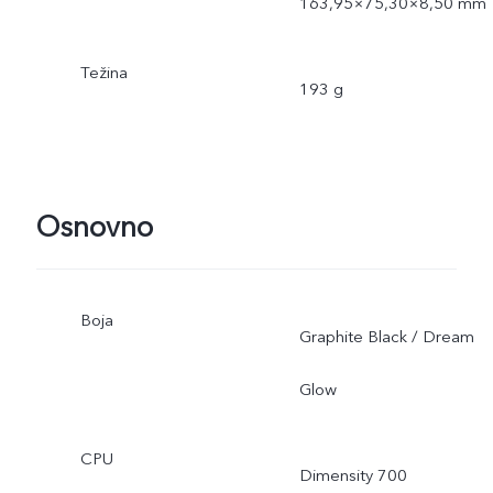
163,95×75,30×8,50 mm
Težina
193 g
Osnovno
Boja
Graphite Black / Dream
Glow
CPU
Dimensity 700