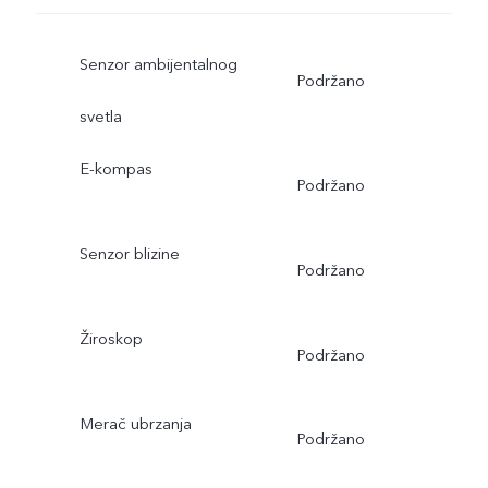
Senzor ambijentalnog
Podržano
svetla
E-kompas
Podržano
Senzor blizine
Podržano
Žiroskop
Podržano
Merač ubrzanja
Podržano