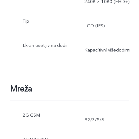
2408 × 1080 (FHD+)
Tip
LCD (IPS)
Ekran osetljiv na dodir
Kapacitivni višedodirni
Mreža
2G GSM
B2/3/5/8