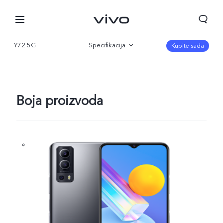
Y72 5G
Specifikacija
Kupite sada
Pregled
Galerija
Boja proizvoda
Serbia | Izaberite zemlju/region