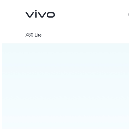
X80 Lite
X90 Pro
X80 Lite
novo
novo