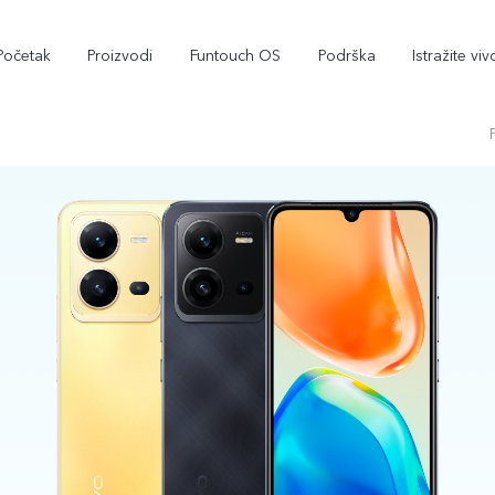
Početak
Proizvodi
Funtouch OS
Podrška
Istražite viv
V29 Lite 5G
Y36
novo
novo