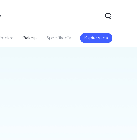
o
Pregled
Galerija
Specifikacija
Kupite sada
Y22s
Y16
novo
novo