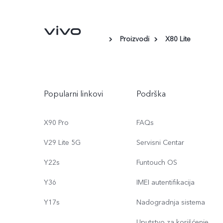
Proizvodi
X80 Lite
Popularni linkovi
Podrška
X90 Pro
FAQs
V29 Lite 5G
Servisni Centar
Y22s
Funtouch OS
Y36
IMEI autentifikacija
Y17s
Nadogradnja sistema
Uputstvo za korišćenje