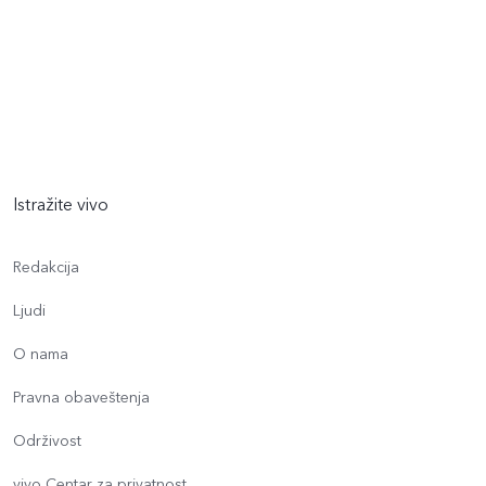
Istražite vivo
Redakcija
Ljudi
O nama
Pravna obaveštenja
Održivost
vivo Centar za privatnost