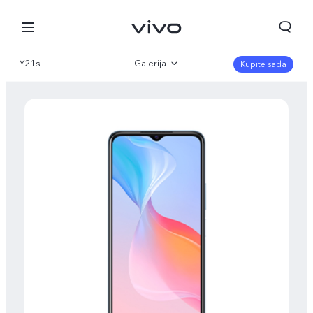
Y21s
Galerija
Kupite sada
Pregled
Specifikacija
Serbia | Izaberite zemlju/region