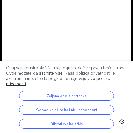
Ovaj sajt koristi kolačiće, uključujući kolačiće prve i treće strane.
Ovde možete da
saznate više
. Naša politika privatnosti je
ažurirana i
možete da pogledate najnoviju
vivo politiku
privatnosti
.
Željena opcija pristanka
Odbaci kolačiće koji nisu neophodni
Prihvati sve kolačiće