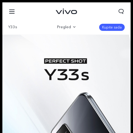
Y33s
Pregled
Kupite sada
Galerija
Specifikacija
Serbia | Izaberite zemlju/region