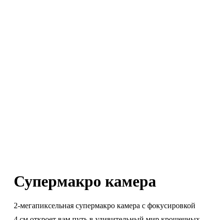
Супермакро камера
2-мегапиксельная супермакро камера с фокусировкой
4 см откроет вам путь в удивительный мир крошечных